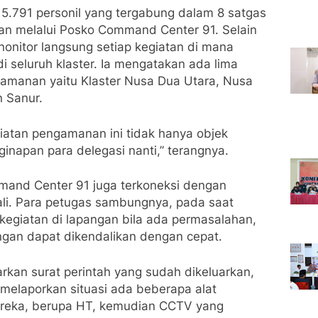
5.791 personil yang tergabung dalam 8 satgas
kan melalui Posko Command Center 91. Selain
enonitor langsung setiap kegiatan di mana
i seluruh klaster. Ia mengatakan ada lima
gamanan yaitu Klaster Nusa Dua Utara, Nusa
n Sanur.
atan pengamanan ini tidak hanya objek
ginapan para delegasi nanti,” terangnya.
mand Center 91 juga terkoneksi dengan
li. Para petugas sambungnya, pada saat
kegiatan di lapangan bila ada permasalahan,
gan dapat dikendalikan dengan cepat.
rkan surat perintah yang sudah dikeluarkan,
melaporkan situasi ada beberapa alat
reka, berupa HT, kemudian CCTV yang