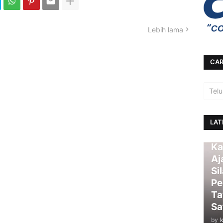
Lebih lama
CAR
LAT
Ka
Aj
Si
Pe
Ta
Sa
by