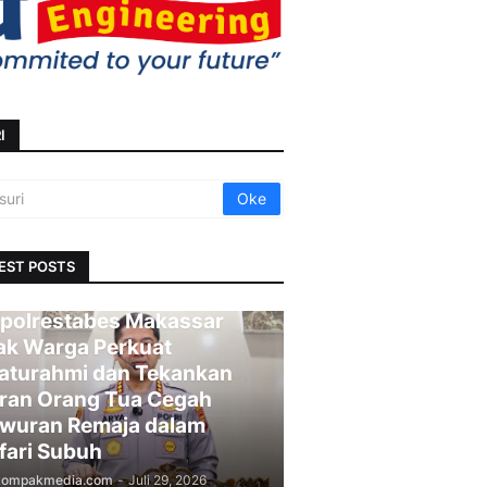
I
EST POSTS
polrestabes Makassar
ak Warga Perkuat
laturahmi dan Tekankan
ran Orang Tua Cegah
wuran Remaja dalam
fari Subuh
kompakmedia.com
-
Juli 29, 2026