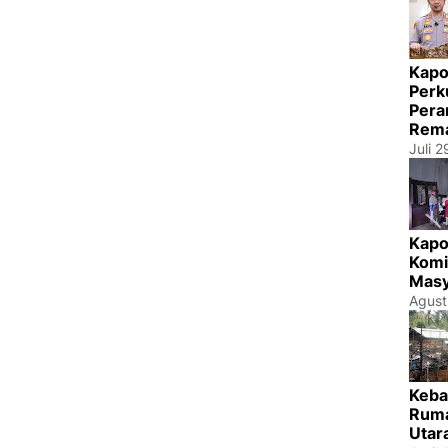
Kapo
Perk
Pera
Rema
Juli 
Kapo
Komi
Masy
Agust
Keba
Ruma
Utar