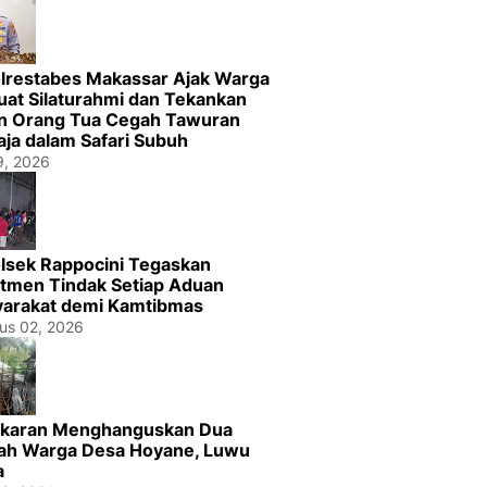
lrestabes Makassar Ajak Warga
uat Silaturahmi dan Tekankan
n Orang Tua Cegah Tawuran
ja dalam Safari Subuh
29, 2026
lsek Rappocini Tegaskan
tmen Tindak Setiap Aduan
arakat demi Kamtibmas
us 02, 2026
karan Menghanguskan Dua
h Warga Desa Hoyane, Luwu
a