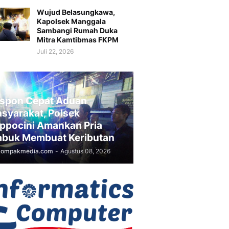
Wujud Belasungkawa,
Kapolsek Manggala
Sambangi Rumah Duka
Mitra Kamtibmas FKPM
Juli 22, 2026
spon Cepat Aduan
syarakat, Polsek
ppocini Amankan Pria
buk Membuat Keributan
kompakmedia.com
-
Agustus 08, 2026