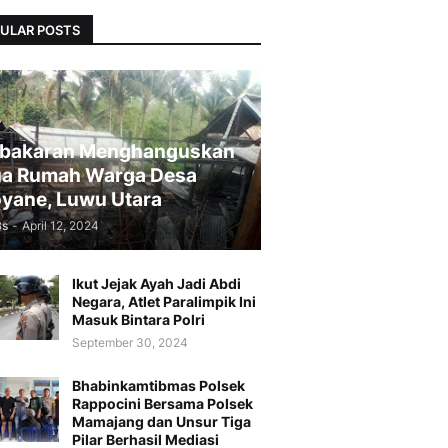
ULAR POSTS
bakaran Menghanguskan
a Rumah Warga Desa
yane, Luwu Utara
Bs
-
April 12, 2024
Ikut Jejak Ayah Jadi Abdi
Negara, Atlet Paralimpik Ini
Masuk Bintara Polri
September 30, 2024
Bhabinkamtibmas Polsek
Rappocini Bersama Polsek
Mamajang dan Unsur Tiga
Pilar Berhasil Mediasi