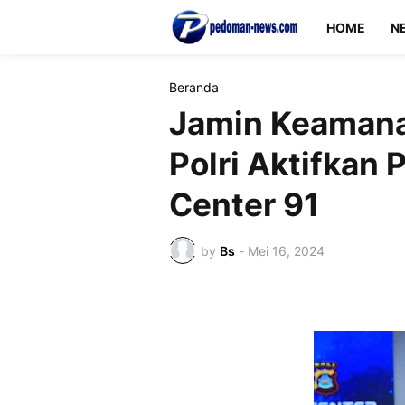
HOME
N
Beranda
Jamin Keamana
Polri Aktifka
Center 91
by
Bs
-
Mei 16, 2024