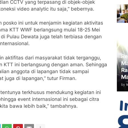
dian CCTV yang terpasang di objek-objek
neksi video analytic itu saja,” bebernya.
posko ini untuk menjamin kegiatan aktivitas
lama KTT WWF berlangsung mulai 18-25 Mei
di Pulau Dewata juga telah terbiasa dengan
nternasional.
Re
n aktifitas dari masyarakat tidak terganggu,
Ma
 KTT ini berlangsung dengan aman. Sehingga
Ra
alian anggota di lapangan tidak sampai
Ma
 juga di lapangan,” tutur Firman.
by
 tentunya terkhusus mendukung kegiatan ini
ngga event internasional ini sebagai citra
 kita bawa lebih baik,” tambahnya.