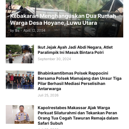
Kebakaran Menghanguskan Dua Rumah
Warga Desa Hoyane, Luwu Utara
by
Bs
-
April 12, 2024
Ikut Jejak Ayah Jadi Abdi Negara, Atlet
Paralimpik Ini Masuk Bintara Polri
September 30, 2024
Bhabinkamtibmas Polsek Rappocini
Bersama Polsek Mamajang dan Unsur Tiga
Pilar Berhasil Mediasi Perselisihan
Antarwarga
Juli 25, 2026
Kapolrestabes Makassar Ajak Warga
Perkuat Silaturahmi dan Tekankan Peran
Orang Tua Cegah Tawuran Remaja dalam
Safari Subuh