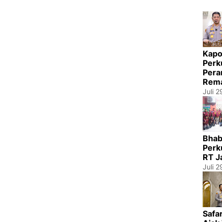
Kapo
Perk
Pera
Rema
Juli 
Bhab
Perk
RT J
Juli 
Safa