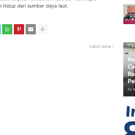
hidup dari sumber daya laut.
Lebih lama
Re
Ce
Ra
Pe
by