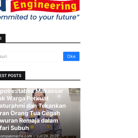
I
EST POSTS
polrestabes Makassar
ak Warga Perkuat
laturahmi dan Tekankan
ran Orang Tua Cegah
wuran Remaja dalam
fari Subuh
kompakmedia.com
-
Juli 29, 2026