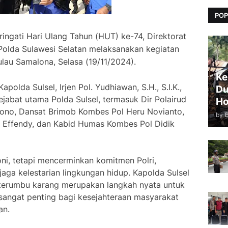
POP
ngati Hari Ulang Tahun (HUT) ke-74, Direktorat
) Polda Sulawesi Selatan melaksanakan kegiatan
ulau Samalona, Selasa (19/11/2024).
Ke
apolda Sulsel, Irjen Pol. Yudhiawan, S.H., S.I.K.,
Du
ejabat utama Polda Sulsel, termasuk Dir Polairud
Ho
ono, Dansat Brimob Kombes Pol Heru Novianto,
by
Effendy, dan Kabid Humas Kombes Pol Didik
ni, tetapi mencerminkan komitmen Polri,
aga kelestarian lingkungan hidup. Kapolda Sulsel
terumbu karang merupakan langkah nyata untuk
 sangat penting bagi kesejahteraan masyarakat
an.