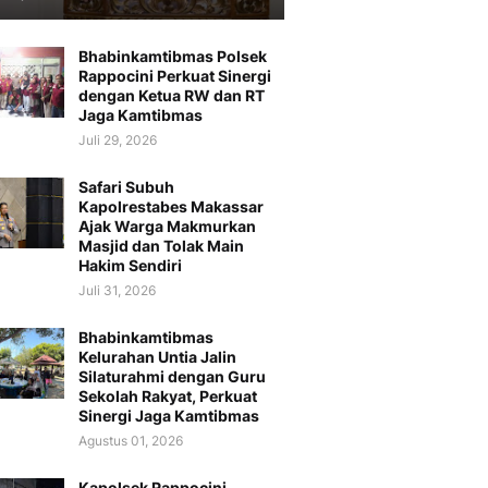
Bhabinkamtibmas Polsek
Rappocini Perkuat Sinergi
dengan Ketua RW dan RT
Jaga Kamtibmas
Juli 29, 2026
Safari Subuh
Kapolrestabes Makassar
Ajak Warga Makmurkan
Masjid dan Tolak Main
Hakim Sendiri
Juli 31, 2026
Bhabinkamtibmas
Kelurahan Untia Jalin
Silaturahmi dengan Guru
Sekolah Rakyat, Perkuat
Sinergi Jaga Kamtibmas
Agustus 01, 2026
Kapolsek Rappocini