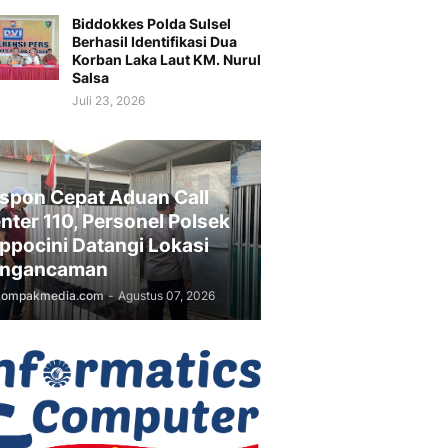
Biddokkes Polda Sulsel
Berhasil Identifikasi Dua
Korban Laka Laut KM. Nurul
Salsa
Juli 23, 2026
spon Cepat Aduan Call
nter 110, Personel Polsek
ppocini Datangi Lokasi
ngancaman
kompakmedia.com
-
Agustus 07, 2026