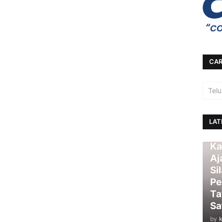
CAR
LAT
Ka
Aj
Si
Pe
Ta
Sa
by