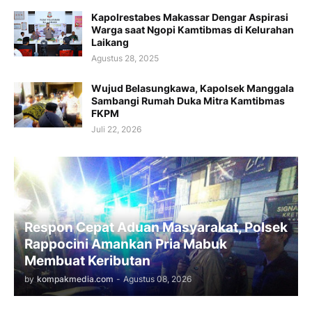
Kapolrestabes Makassar Dengar Aspirasi
Warga saat Ngopi Kamtibmas di Kelurahan
Laikang
Agustus 28, 2025
Wujud Belasungkawa, Kapolsek Manggala
Sambangi Rumah Duka Mitra Kamtibmas
FKPM
Juli 22, 2026
Respon Cepat Aduan Masyarakat, Polsek
Rappocini Amankan Pria Mabuk
Membuat Keributan
by
kompakmedia.com
-
Agustus 08, 2026