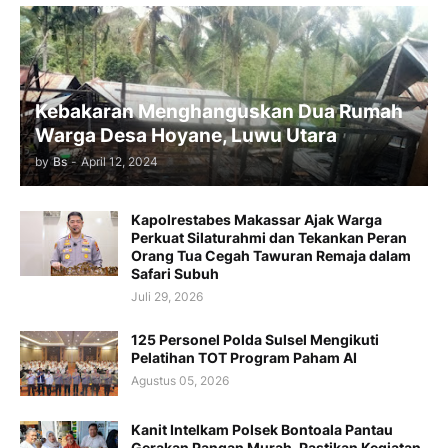
Kebakaran Menghanguskan Dua Rumah
Warga Desa Hoyane, Luwu Utara
by
Bs
-
April 12, 2024
Kapolrestabes Makassar Ajak Warga
Perkuat Silaturahmi dan Tekankan Peran
Orang Tua Cegah Tawuran Remaja dalam
Safari Subuh
Juli 29, 2026
125 Personel Polda Sulsel Mengikuti
Pelatihan TOT Program Paham AI
Agustus 05, 2026
Kanit Intelkam Polsek Bontoala Pantau
Gerakan Pangan Murah, Pastikan Kegiatan