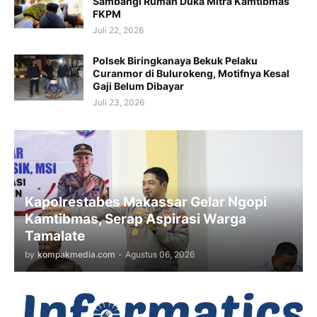
Sambangi Rumah Duka Mitra Kamtibmas
FKPM
Juli 22, 2026
Polsek Biringkanaya Bekuk Pelaku
Curanmor di Bulurokeng, Motifnya Kesal
Gaji Belum Dibayar
Juli 23, 2026
Kapolrestabes Makassar Gelar Ngopi
Kamtibmas, Serap Aspirasi Warga
Tamalate
by
kompakmedia.com
-
Agustus 06, 2026