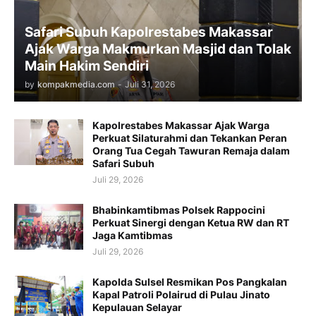
Safari Subuh Kapolrestabes Makassar
Ajak Warga Makmurkan Masjid dan Tolak
Main Hakim Sendiri
by
kompakmedia.com
-
Juli 31, 2026
Kapolrestabes Makassar Ajak Warga
Perkuat Silaturahmi dan Tekankan Peran
Orang Tua Cegah Tawuran Remaja dalam
Safari Subuh
Juli 29, 2026
Bhabinkamtibmas Polsek Rappocini
Perkuat Sinergi dengan Ketua RW dan RT
Jaga Kamtibmas
Juli 29, 2026
Kapolda Sulsel Resmikan Pos Pangkalan
Kapal Patroli Polairud di Pulau Jinato
Kepulauan Selayar