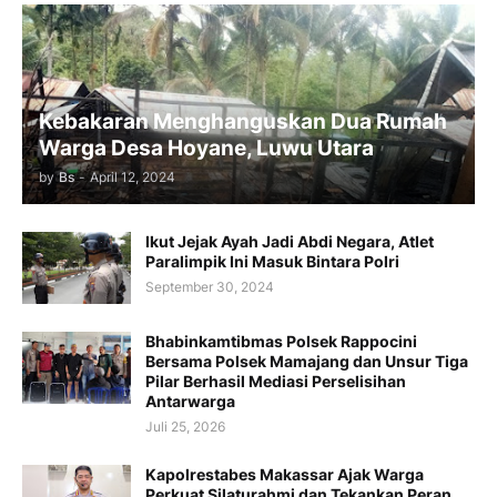
Kebakaran Menghanguskan Dua Rumah
Warga Desa Hoyane, Luwu Utara
by
Bs
-
April 12, 2024
Ikut Jejak Ayah Jadi Abdi Negara, Atlet
Paralimpik Ini Masuk Bintara Polri
September 30, 2024
Bhabinkamtibmas Polsek Rappocini
Bersama Polsek Mamajang dan Unsur Tiga
Pilar Berhasil Mediasi Perselisihan
Antarwarga
Juli 25, 2026
Kapolrestabes Makassar Ajak Warga
Perkuat Silaturahmi dan Tekankan Peran