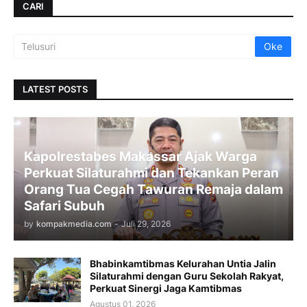
CARI
LATEST POSTS
Kapolrestabes Makassar Ajak Warga
Perkuat Silaturahmi dan Tekankan Peran
Orang Tua Cegah Tawuran Remaja dalam
Safari Subuh
by
kompakmedia.com
-
Juli 29, 2026
Bhabinkamtibmas Kelurahan Untia Jalin
Silaturahmi dengan Guru Sekolah Rakyat,
Perkuat Sinergi Jaga Kamtibmas
Agustus 01, 2026