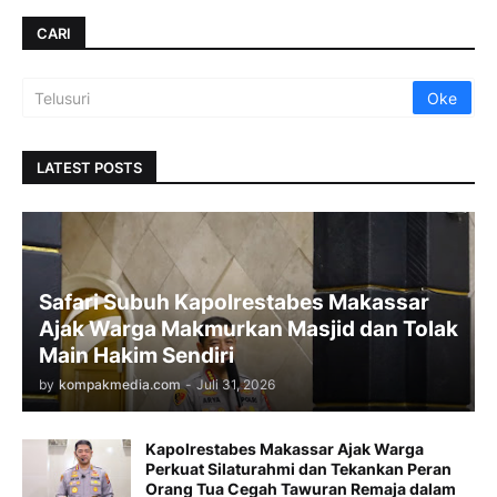
CARI
LATEST POSTS
Safari Subuh Kapolrestabes Makassar
Ajak Warga Makmurkan Masjid dan Tolak
Main Hakim Sendiri
by
kompakmedia.com
-
Juli 31, 2026
Kapolrestabes Makassar Ajak Warga
Perkuat Silaturahmi dan Tekankan Peran
Orang Tua Cegah Tawuran Remaja dalam