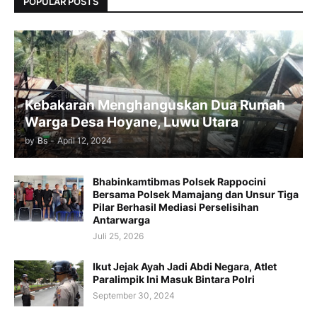
POPULAR POSTS
Kebakaran Menghanguskan Dua Rumah
Warga Desa Hoyane, Luwu Utara
by
Bs
-
April 12, 2024
Bhabinkamtibmas Polsek Rappocini
Bersama Polsek Mamajang dan Unsur Tiga
Pilar Berhasil Mediasi Perselisihan
Antarwarga
Juli 25, 2026
Ikut Jejak Ayah Jadi Abdi Negara, Atlet
Paralimpik Ini Masuk Bintara Polri
September 30, 2024