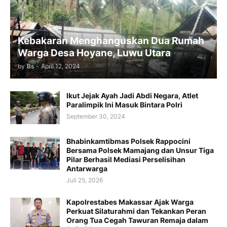
Kebakaran Menghanguskan Dua Rumah
Warga Desa Hoyane, Luwu Utara
by
Bs
-
April 12, 2024
Ikut Jejak Ayah Jadi Abdi Negara, Atlet
Paralimpik Ini Masuk Bintara Polri
September 30, 2024
Bhabinkamtibmas Polsek Rappocini
Bersama Polsek Mamajang dan Unsur Tiga
Pilar Berhasil Mediasi Perselisihan
Antarwarga
Juli 25, 2026
Kapolrestabes Makassar Ajak Warga
Perkuat Silaturahmi dan Tekankan Peran
Orang Tua Cegah Tawuran Remaja dalam