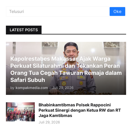
LATEST POSTS
Kapolrestabes Makassar Ajak Warga
Perkuat Silaturahmi dan Tekankan Peran
Orang Tua Cegah Tawuran Remaja dalam
Safari Subuh
by
kompakmedia.com
-
Juli 29, 2026
Bhabinkamtibmas Polsek Rappocini
Perkuat Sinergi dengan Ketua RW dan RT
Jaga Kamtibmas
Juli 29, 2026