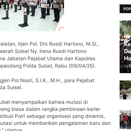
POP
latan, Irjen Pol. Drs Rusdi Hartono, M.Si.,
Ke
Du
aerah Sulsel Ny. Irena Rusdi Hartono
Ho
ma Jabatan Pejabat Utama dan Kapolres
ppaodang Polda Sulsel, Rabu (09/04/25).
by
jen Pol Nasri, S.I.K., M.H., para Pejabat
da Sulsel.
ulsel menyampaikan bahwa mutasi di
 yang biasa dalam rangka pembinaan karier
stitusi Polri sebagai organisasi yang dinamis,
mutasi untuk memberikan pengalaman baru dan
,” ujarnya.