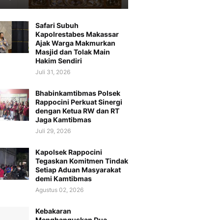
Safari Subuh
Kapolrestabes Makassar
Ajak Warga Makmurkan
Masjid dan Tolak Main
Hakim Sendiri
Juli 31, 2026
Bhabinkamtibmas Polsek
Rappocini Perkuat Sinergi
dengan Ketua RW dan RT
Jaga Kamtibmas
Juli 29, 2026
Kapolsek Rappocini
Tegaskan Komitmen Tindak
Setiap Aduan Masyarakat
demi Kamtibmas
Agustus 02, 2026
Kebakaran
Menghanguskan Dua