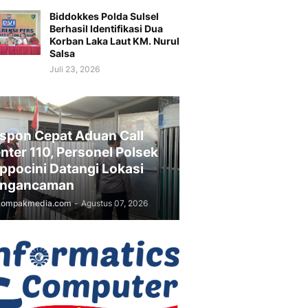
Biddokkes Polda Sulsel
Berhasil Identifikasi Dua
Korban Laka Laut KM. Nurul
Salsa
Juli 23, 2026
spon Cepat Aduan Call
nter 110, Personel Polsek
ppocini Datangi Lokasi
ngancaman
kompakmedia.com
-
Agustus 07, 2026