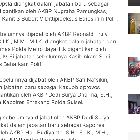
. Opsla diangkat dalam jabatan baru sebagai
 digantikan oleh AKBP Nugraha Pamungkas,
 Kanit 3 Subdit V Dittipideksus Bareskrim Polri.
belumnya dijabat oleh AKBP Reonald Truly
.I.K., M.M., M.I.K. diangkat dalam jabatan baru
as Polda Metro Jaya Ttk digantikan oleh
., M.Si jabatan sebelumnya Kasibinkam Sudir
 Baharkam Polri.
ebelumnya dijabat oleh AKBP Safi Nafsikin,
lam jabatan baru sebagai Kasubbidprovos
antikan oleh AKBP Dedi Surya Dharma, S.H.,
a Kapolres Enrekang Polda Sulsel.
g sebelumnya dijabat oleh AKBP Dedi Surya
ngkat dalam jabatan baru sebagai Kapolres
leh AKBP Hari Budiyanto, S.H., S.I.K., M.H.,