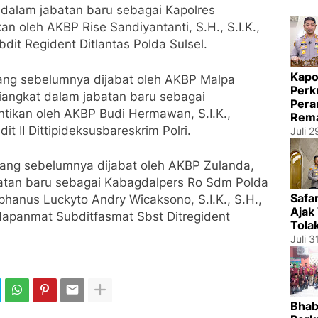
t dalam jabatan baru sebagai Kapolres
n oleh AKBP Rise Sandiyantanti, S.H., S.I.K.,
dit Regident Ditlantas Polda Sulsel.
Kapo
yang sebelumnya dijabat oleh AKBP Malpa
Perk
 diangkat dalam jabatan baru sebagai
Pera
ntikan oleh AKBP Budi Hermawan, S.I.K.,
Rema
t II Dittipideksusbareskrim Polri.
Juli 
yang sebelumnya dijabat oleh AKBP Zulanda,
abatan baru sebagai Kabagdalpers Ro Sdm Polda
Safa
phanus Luckyto Andry Wicaksono, S.I.K., S.H.,
Ajak
dapanmat Subditfasmat Sbst Ditregident
Tola
Juli 3
Bhab