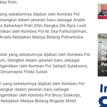
lat Polri.
yang sebelumnya dijabat oleh Kombes Pol
 diangkat dalam jabatan baru sebagai Analis
 Baharkam Polri (Dlm Rangka Dik Ppra Lxviii
ntikan oleh Kombes Pol M. Eka Fathurrahman,
a Analis Kebijakan Madya Bidang Pidnarkoba
Re
Ce
lsel yang sebelumnya dijabat oleh Kombes Pol
Ra
.Hum. diangkat dalam jabatan baru sebagai
Pe
igantikan oleh Kombes Pol Setiadi Sulaksono,
by
 Dirsamapta Polda Sulsel.
l yang sebelumnya dijabat oleh Kombes Pol
 diangkat dalam jabatan baru sebagai
igantikan oleh Kombes Pol Brury Soekotjo,
s Kebijakan Madya Bidang Brigade Mobil