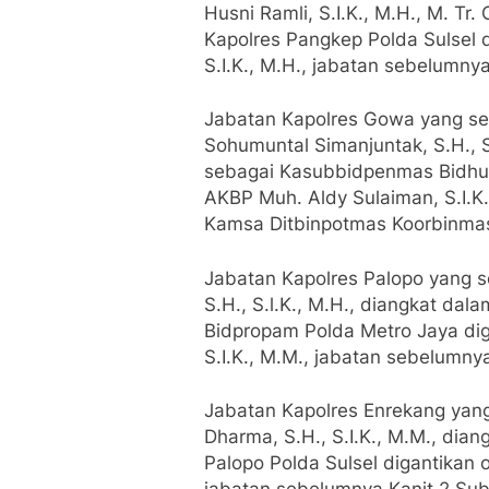
Husni Ramli, S.I.K., M.H., M. Tr
Kapolres Pangkep Polda Sulsel
S.I.K., M.H., jabatan sebelumnya
Jabatan Kapolres Gowa yang se
Sohumuntal Simanjuntak, S.H., S
sebagai Kasubbidpenmas Bidhum
AKBP Muh. Aldy Sulaiman, S.I.K
Kamsa Ditbinpotmas Koorbinmas
Jabatan Kapolres Palopo yang s
S.H., S.l.K., M.H., diangkat da
Bidpropam Polda Metro Jaya dig
S.I.K., M.M., jabatan sebelumny
Jabatan Kapolres Enrekang yan
Dharma, S.H., S.I.K., M.M., dia
Palopo Polda Sulsel digantikan o