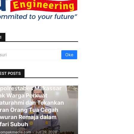
I
EST POSTS
polrestabes Makassar
ak Warga Perkuat
laturahmi dan Tekankan
ran Orang Tua Cegah
wuran Remaja dalam
fari Subuh
kompakmedia.com
-
Juli 29, 2026