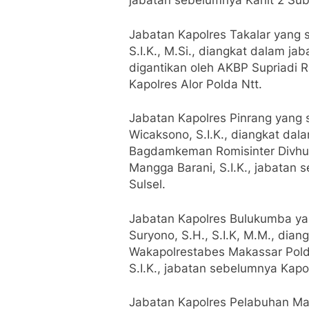
jabatan sebelumnya Kanit 2 Subdit
Jabatan Kapolres Takalar yang 
S.I.K., M.Si., diangkat dalam j
digantikan oleh AKBP Supriadi 
Kapolres Alor Polda Ntt.
Jabatan Kapolres Pinrang yang 
Wicaksono, S.I.K., diangkat da
Bagdamkeman Romisinter Divhubi
Mangga Barani, S.I.K., jabatan
Sulsel.
Jabatan Kapolres Bulukumba ya
Suryono, S.H., S.I.K, M.M., dia
Wakapolrestabes Makassar Polda
S.I.K., jabatan sebelumnya Kap
Jabatan Kapolres Pelabuhan Ma