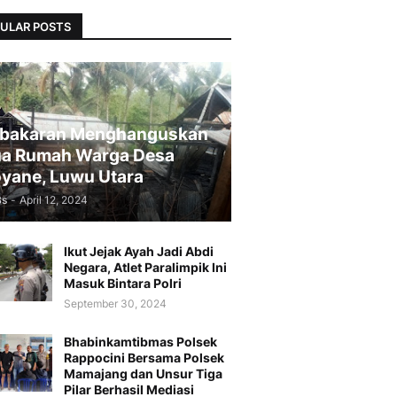
ULAR POSTS
bakaran Menghanguskan
a Rumah Warga Desa
yane, Luwu Utara
Bs
-
April 12, 2024
Ikut Jejak Ayah Jadi Abdi
Negara, Atlet Paralimpik Ini
Masuk Bintara Polri
September 30, 2024
Bhabinkamtibmas Polsek
Rappocini Bersama Polsek
Mamajang dan Unsur Tiga
Pilar Berhasil Mediasi