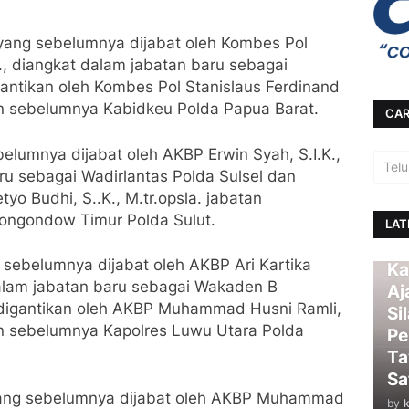
yang sebelumnya dijabat oleh Kombes Pol
., diangkat dalam jabatan baru sebagai
ntikan oleh ⁠Kombes Pol Stanislaus Ferdinand
tan sebelumnya Kabidkeu Polda Papua Barat.
CAR
elumnya dijabat oleh AKBP Erwin Syah, S.I.K.,
ru sebagai Wadirlantas Polda Sulsel dan
yo Budhi, S..K., M.tr.opsla. jabatan
ongondow Timur Polda Sulut.
LAT
sebelumnya dijabat oleh AKBP Ari Kartika
Ka
 dalam jabatan baru sebagai Wakaden B
Aj
 digantikan oleh AKBP Muhammad Husni Ramli,
Si
atan sebelumnya Kapolres Luwu Utara Polda
Pe
Ta
Sa
yang sebelumnya dijabat oleh AKBP Muhammad
by