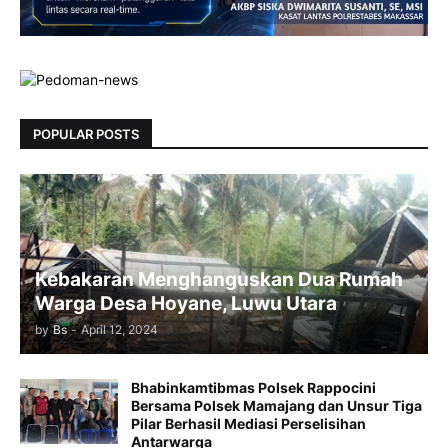
POPULAR POSTS
Kebakaran Menghanguskan Dua Rumah
Warga Desa Hoyane, Luwu Utara
by
Bs
-
April 12, 2024
Bhabinkamtibmas Polsek Rappocini
Bersama Polsek Mamajang dan Unsur Tiga
Pilar Berhasil Mediasi Perselisihan
Antarwarga