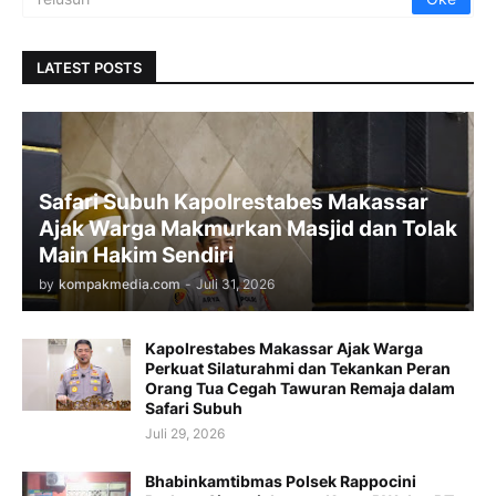
LATEST POSTS
Safari Subuh Kapolrestabes Makassar
Ajak Warga Makmurkan Masjid dan Tolak
Main Hakim Sendiri
by
kompakmedia.com
-
Juli 31, 2026
Kapolrestabes Makassar Ajak Warga
Perkuat Silaturahmi dan Tekankan Peran
Orang Tua Cegah Tawuran Remaja dalam
Safari Subuh
Juli 29, 2026
Bhabinkamtibmas Polsek Rappocini