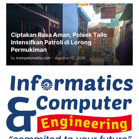
Ciptakan Rasa Aman, Polsek Tallo
Intensifkan Patroli di Lorong
Permukiman
by
kompakmedia.com
-
Agustus 10, 2026