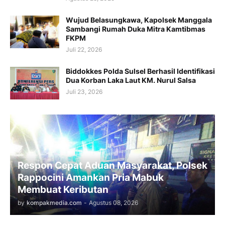
Wujud Belasungkawa, Kapolsek Manggala
Sambangi Rumah Duka Mitra Kamtibmas
FKPM
Juli 22, 2026
Biddokkes Polda Sulsel Berhasil Identifikasi
Dua Korban Laka Laut KM. Nurul Salsa
Juli 23, 2026
Respon Cepat Aduan Masyarakat, Polsek
Rappocini Amankan Pria Mabuk
Membuat Keributan
by
kompakmedia.com
-
Agustus 08, 2026