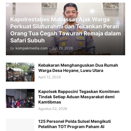
Kapolrestabes Makassar Ajak Warga
Perkuat Silaturahmi dan Tekankan Peran
Orang Tua Cegah Tawuran Remaja dalam
Safari Subuh
by
kompakmedia.com
-
Juli 29, 2026
Kebakaran Menghanguskan Dua Rumah
Warga Desa Hoyane, Luwu Utara
April 12, 2024
Kapolsek Rappocini Tegaskan Komitmen
Tindak Setiap Aduan Masyarakat demi
Kamtibmas
Agustus 02, 2026
125 Personel Polda Sulsel Mengikuti
Pelatihan TOT Program Paham AI