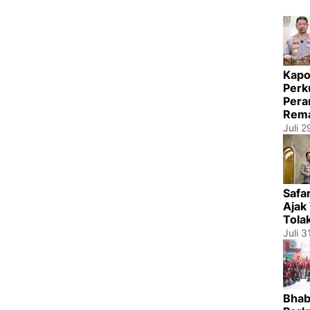
Kapo
Perk
Pera
Rema
Juli 
Safa
Ajak
Tola
Juli 3
Bhab