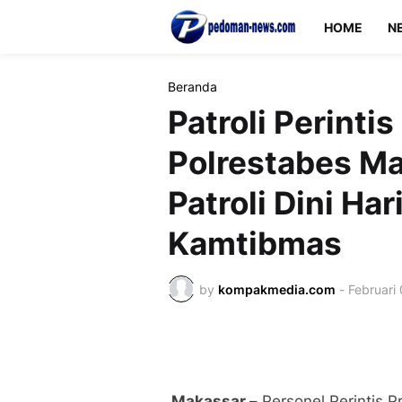
HOME
N
Beranda
Patroli Perinti
Polrestabes Ma
Patroli Dini H
Kamtibmas
by
kompakmedia.com
-
Februari
Makassar –
Personel Perintis 