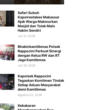
Safari Subuh
Kapolrestabes Makassar
Ajak Warga Makmurkan
Masjid dan Tolak Main
Hakim Sendiri
Juli 31, 2026
Bhabinkamtibmas Polsek
Rappocini Perkuat Sinergi
dengan Ketua RW dan RT
Jaga Kamtibmas
Juli 29, 2026
Kapolsek Rappocini
Tegaskan Komitmen Tindak
Setiap Aduan Masyarakat
demi Kamtibmas
Agustus 02, 2026
Kebakaran
Menghanguskan Dua