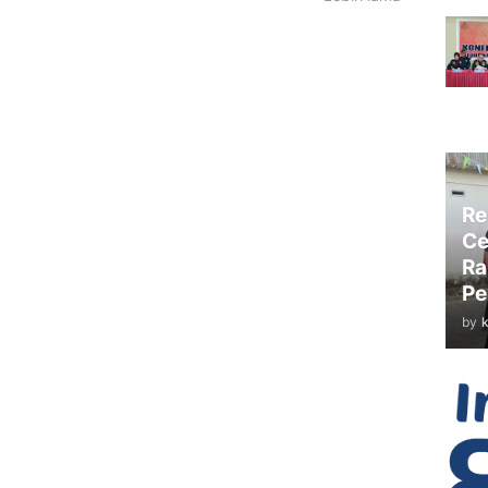
Re
Ce
Ra
Pe
by