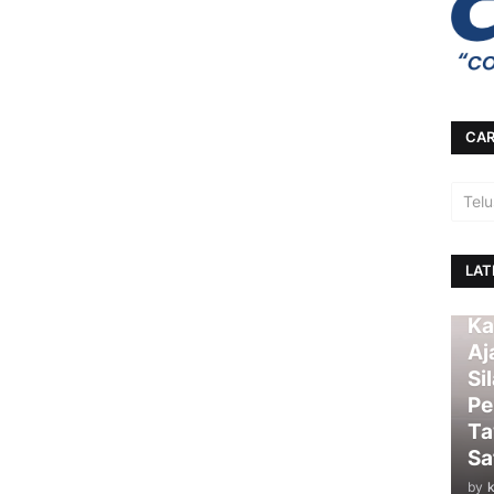
CAR
LAT
Ka
Aj
Si
Pe
Ta
Sa
by