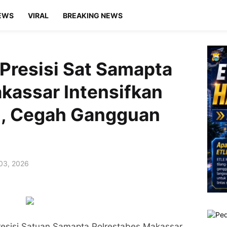
EWS
VIRAL
BREAKING NEWS
s Presisi Sat Samapta
kassar Intensifkan
ari, Cegah Gangguan
 03, 2026
Presisi Satuan Samapta Polrestabes Makassar