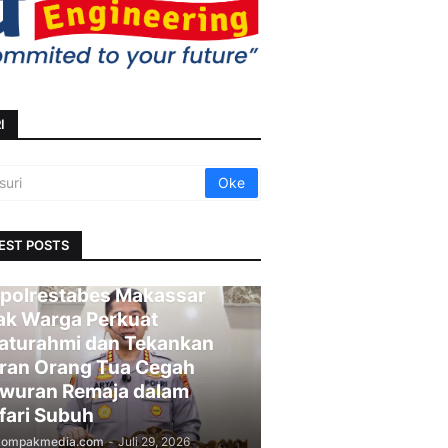
I
EST POSTS
polrestabes Makassar
ak Warga Perkuat
laturahmi dan Tekankan
ran Orang Tua Cegah
wuran Remaja dalam
fari Subuh
kompakmedia.com
-
Juli 29, 2026