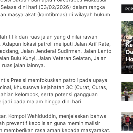
 Selasa dini hari (03/02/2026) dalam rangka
POP
an masyarakat (kamtibmas) di wilayah hukum
ah titik dan ruas jalan yang dinilai rawan
dapun lokasi patroli meliputi Jalan Arif Rate,
Ke
Saddang, Jalan Jenderal Sudirman, Jalan Lanto
Du
an Bulu Kunyi, Jalan Veteran Selatan, Jalan
Ho
ruas jalan lainnya.
by
rintis Presisi memfokuskan patroli pada upaya
inal, khususnya kejahatan 3C (Curat, Curas,
elahian kelompok, serta potensi gangguan
rjadi pada malam hingga dini hari.
ar, Kompol Wahiduddin, menjelaskan bahwa
kah preventif kepolisian guna meminimalisir
n memberikan rasa aman kepada masyarakat.