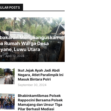
ULAR POSTS
bakaran Menghanguskan
a Rumah Warga Desa
yane, Luwu Utara
Bs
-
April 12, 2024
Ikut Jejak Ayah Jadi Abdi
Negara, Atlet Paralimpik Ini
Masuk Bintara Polri
September 30, 2024
Bhabinkamtibmas Polsek
Rappocini Bersama Polsek
Mamajang dan Unsur Tiga
Pilar Berhasil Mediasi