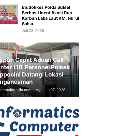
Biddokkes Polda Sulsel
Berhasil Identifikasi Dua
Korban Laka Laut KM. Nurul
Salsa
Juli 23, 2026
spon Cepat Aduan Call
nter 110, Personel Polsek
ppocini Datangi Lokasi
ngancaman
kompakmedia.com
-
Agustus 07, 2026