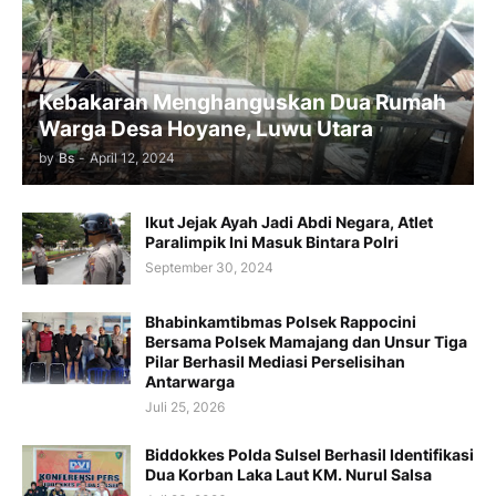
Kebakaran Menghanguskan Dua Rumah
Warga Desa Hoyane, Luwu Utara
by
Bs
-
April 12, 2024
Ikut Jejak Ayah Jadi Abdi Negara, Atlet
Paralimpik Ini Masuk Bintara Polri
September 30, 2024
Bhabinkamtibmas Polsek Rappocini
Bersama Polsek Mamajang dan Unsur Tiga
Pilar Berhasil Mediasi Perselisihan
Antarwarga
Juli 25, 2026
Biddokkes Polda Sulsel Berhasil Identifikasi
Dua Korban Laka Laut KM. Nurul Salsa