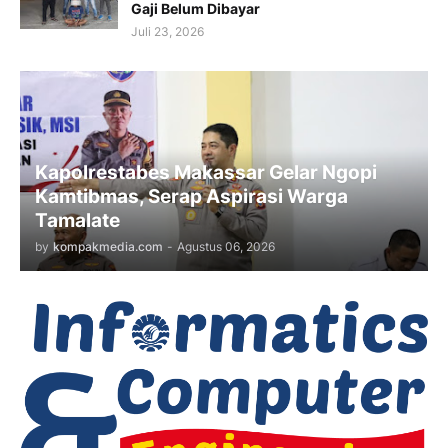
Gaji Belum Dibayar
Juli 23, 2026
Kapolrestabes Makassar Gelar Ngopi
Kamtibmas, Serap Aspirasi Warga
Tamalate
by
kompakmedia.com
-
Agustus 06, 2026