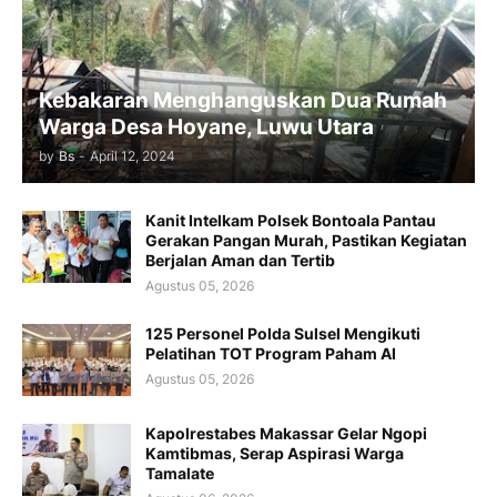
Kebakaran Menghanguskan Dua Rumah
Warga Desa Hoyane, Luwu Utara
by
Bs
-
April 12, 2024
Kanit Intelkam Polsek Bontoala Pantau
Gerakan Pangan Murah, Pastikan Kegiatan
Berjalan Aman dan Tertib
Agustus 05, 2026
125 Personel Polda Sulsel Mengikuti
Pelatihan TOT Program Paham AI
Agustus 05, 2026
Kapolrestabes Makassar Gelar Ngopi
Kamtibmas, Serap Aspirasi Warga
Tamalate