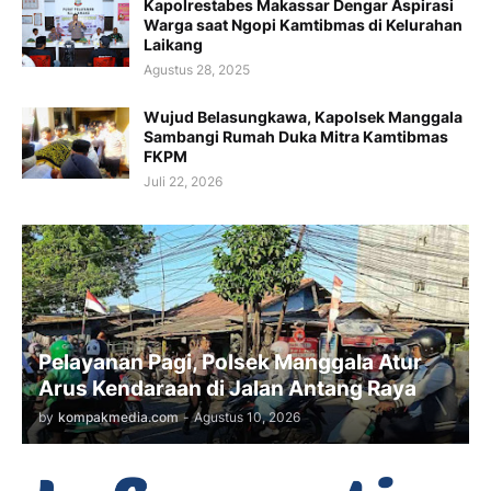
Kapolrestabes Makassar Dengar Aspirasi
Warga saat Ngopi Kamtibmas di Kelurahan
Laikang
Agustus 28, 2025
Wujud Belasungkawa, Kapolsek Manggala
Sambangi Rumah Duka Mitra Kamtibmas
FKPM
Juli 22, 2026
Pelayanan Pagi, Polsek Manggala Atur
Arus Kendaraan di Jalan Antang Raya
by
kompakmedia.com
-
Agustus 10, 2026