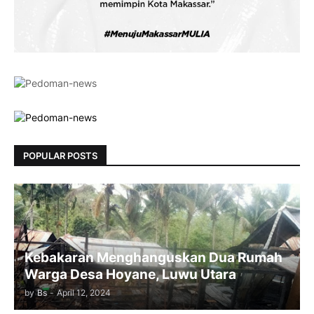
POPULAR POSTS
Kebakaran Menghanguskan Dua Rumah
Warga Desa Hoyane, Luwu Utara
by
Bs
-
April 12, 2024