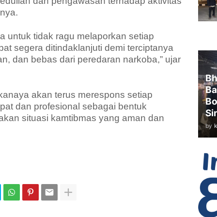
edulian dan pengawasan terhadap aktivitas
nya.
a untuk tidak ragu melaporkan setiap
 segera ditindaklanjuti demi terciptanya
, dan bebas dari peredaran narkoba,” ujar
Bh
Ba
kanaya akan terus merespons setiap
Bo
pat dan profesional sebagai bentuk
Si
takan situasi kamtibmas yang aman dan
by