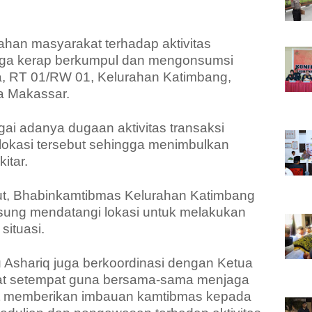
sahan masyarakat terhadap aktivitas
uga kerap berkumpul dan mengonsumsi
a, RT 01/RW 01, Kelurahan Katimbang,
a Makassar.
igai adanya dugaan aktivitas transaksi
i lokasi tersebut sehingga menimbulkan
itar.
but, Bhabinkamtibmas Kelurahan Katimbang
gsung mendatangi lokasi untuk melakukan
ituasi.
u Ashariq juga berkoordinasi dengan Ketua
at setempat guna bersama-sama menjaga
ut memberikan imbauan kamtibmas kepada