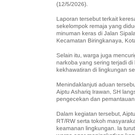
(12/5/2026).
Laporan tersebut terkait kere
sekelompok remaja yang did
minuman keras di Jalan Sipal
Kecamatan Biringkanaya, Kot
Selain itu, warga juga mencur
narkoba yang sering terjadi d
kekhawatiran di lingkungan sek
Menindaklanjuti aduan terse
Aiptu Ashariq Irawan, SH lan
pengecekan dan pemantauan s
Dalam kegiatan tersebut, Aipt
RT/RW serta tokoh masyarak
keamanan lingkungan. Ia tur