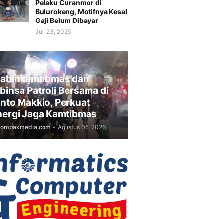
Pelaku Curanmor di
Bulurokeng, Motifnya Kesal
Gaji Belum Dibayar
Juli 23, 2026
abinkamtibmas dan
binsa Patroli Bersama di
nto Makkio, Perkuat
nergi Jaga Kamtibmas
kompakmedia.com
-
Agustus 06, 2026