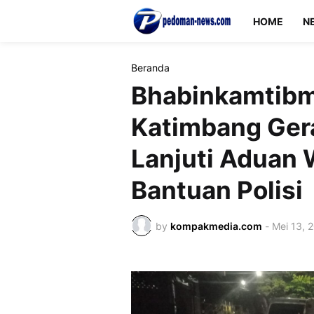
HOME
N
Beranda
Bhabinkamtibm
Katimbang Ger
Lanjuti Aduan 
Bantuan Polisi
by
kompakmedia.com
-
Mei 13, 