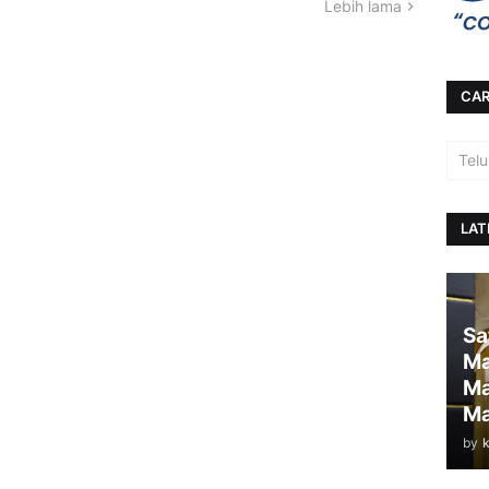
Lebih lama
CAR
LAT
Sa
Ma
Ma
Ma
by