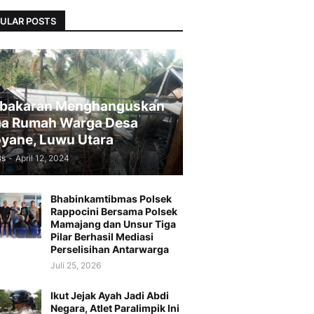
ULAR POSTS
bakaran Menghanguskan
a Rumah Warga Desa
yane, Luwu Utara
Bs
-
April 12, 2024
Bhabinkamtibmas Polsek
Rappocini Bersama Polsek
Mamajang dan Unsur Tiga
Pilar Berhasil Mediasi
Perselisihan Antarwarga
Juli 25, 2026
Ikut Jejak Ayah Jadi Abdi
Negara, Atlet Paralimpik Ini