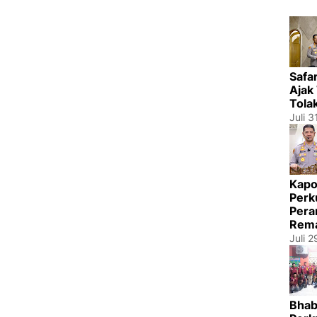
Safa
Ajak
Tola
Juli 3
Kapo
Perk
Pera
Rema
Juli 
Bhab