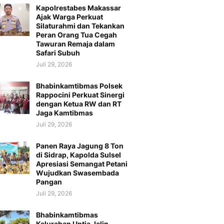
Kapolrestabes Makassar
Ajak Warga Perkuat
Silaturahmi dan Tekankan
Peran Orang Tua Cegah
Tawuran Remaja dalam
Safari Subuh
Juli 29, 2026
Bhabinkamtibmas Polsek
Rappocini Perkuat Sinergi
dengan Ketua RW dan RT
Jaga Kamtibmas
Juli 29, 2026
Panen Raya Jagung 8 Ton
di Sidrap, Kapolda Sulsel
Apresiasi Semangat Petani
Wujudkan Swasembada
Pangan
Juli 29, 2026
Bhabinkamtibmas
Kelurahan Untia Jalin