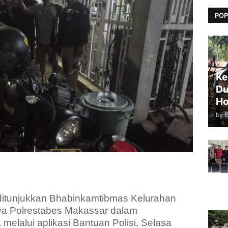
POP
Ke
Du
Ho
by
itunjukkan Bhabinkamtibmas Kelurahan
ya Polrestabes Makassar dalam
melalui aplikasi Bantuan Polisi, Selasa