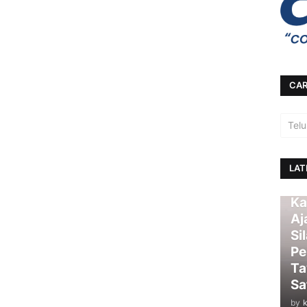
CAR
LAT
Ka
Aj
Si
Pe
Ta
Sa
by