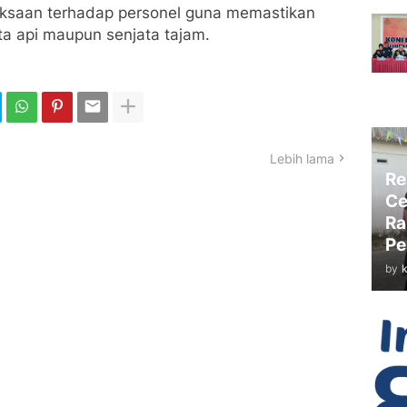
ksaan terhadap personel guna memastikan
a api maupun senjata tajam.
Lebih lama
Re
Ce
Ra
Pe
by