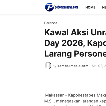
HOME
N
Beranda
Kawal Aksi Unr
Day 2026, Kap
Larang Persone
by
kompakmedia.com
-
Mei 02, 
Makassar – Kapolrestabes Makas
M.Si., menegaskan larangan kep