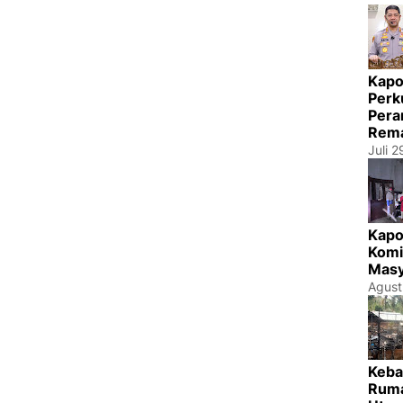
Kapo
Perk
Pera
Rema
Juli 
Kapo
Komi
Masy
Agust
Keba
Ruma