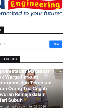
I
EST POSTS
polrestabes Makassar
ak Warga Perkuat
laturahmi dan Tekankan
ran Orang Tua Cegah
wuran Remaja dalam
fari Subuh
kompakmedia.com
-
Juli 29, 2026