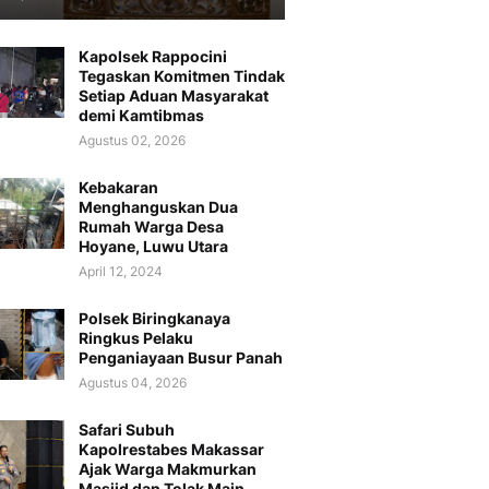
Kapolsek Rappocini
Tegaskan Komitmen Tindak
Setiap Aduan Masyarakat
demi Kamtibmas
Agustus 02, 2026
Kebakaran
Menghanguskan Dua
Rumah Warga Desa
Hoyane, Luwu Utara
April 12, 2024
Polsek Biringkanaya
Ringkus Pelaku
Penganiayaan Busur Panah
Agustus 04, 2026
Safari Subuh
Kapolrestabes Makassar
Ajak Warga Makmurkan
Masjid dan Tolak Main