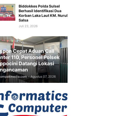
Biddokkes Polda Sulsel
Berhasil Identifikasi Dua
Korban Laka Laut KM. Nurul
Salsa
Juli 23, 2026
spon Cepat Aduan Call
nter 110, Personel Polsek
ppocini Datangi Lokasi
ngancaman
kompakmedia.com
-
Agustus 07, 2026