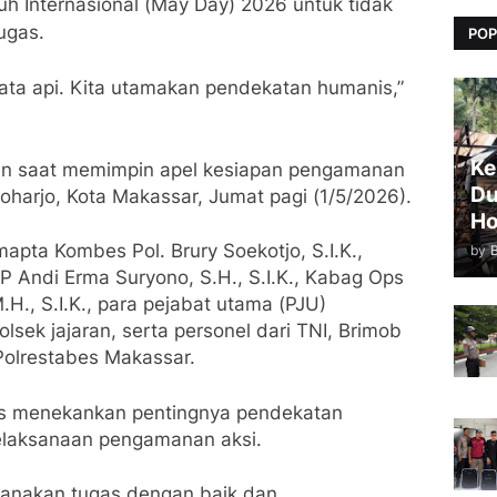
ruh Internasional (May Day) 2026 untuk tidak
ugas.
POP
ta api. Kita utamakan pendekatan humanis,”
Ke
an saat memimpin apel kesiapan pengamanan
Du
oharjo, Kota Makassar, Jumat pagi (1/5/2026).
Ho
amapta Kombes Pol. Brury Soekotjo, S.I.K.,
by
Andi Erma Suryono, S.H., S.I.K., Kabag Ops
.H., S.I.K., para pejabat utama (PJU)
lsek jajaran, serta personel dari TNI, Brimob
 Polrestabes Makassar.
es menekankan pentingnya pendekatan
elaksanaan pengamanan aksi.
sanakan tugas dengan baik dan