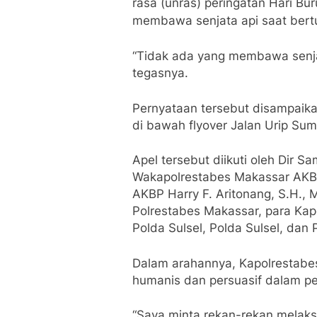
rasa (unras) peringatan Hari Bu
membawa senjata api saat bert
“Tidak ada yang membawa senja
tegasnya.
Pernyataan tersebut disampaik
di bawah flyover Jalan Urip Sum
Apel tersebut diikuti oleh Dir S
Wakapolrestabes Makassar AKBP 
AKBP Harry F. Aritonang, S.H., M
Polrestabes Makassar, para Kapo
Polda Sulsel, Polda Sulsel, dan
Dalam arahannya, Kapolrestab
humanis dan persuasif dalam p
“Saya minta rekan-rekan melak