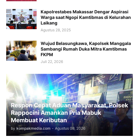
Kapolrestabes Makassar Dengar Aspirasi
Warga saat Ngopi Kamtibmas di Kelurahan
Laikang
Agustus 28, 2025
Wujud Belasungkawa, Kapolsek Manggala
Sambangi Rumah Duka Mitra Kamtibmas
FKPM
Juli 22, 2026
Respon Cepat Aduan Masyarakat, Polsek
Rappocini Amankan Pria Mabuk
Membuat Keributan
by
kompakmedia.com
-
Agustus 08, 2026