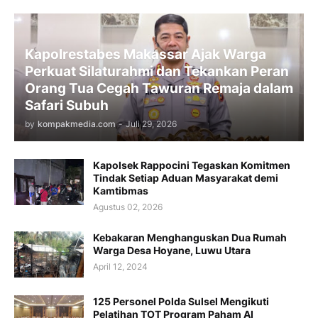
Kapolrestabes Makassar Ajak Warga
Perkuat Silaturahmi dan Tekankan Peran
Orang Tua Cegah Tawuran Remaja dalam
Safari Subuh
by
kompakmedia.com
-
Juli 29, 2026
Kapolsek Rappocini Tegaskan Komitmen
Tindak Setiap Aduan Masyarakat demi
Kamtibmas
Agustus 02, 2026
Kebakaran Menghanguskan Dua Rumah
Warga Desa Hoyane, Luwu Utara
April 12, 2024
125 Personel Polda Sulsel Mengikuti
Pelatihan TOT Program Paham AI