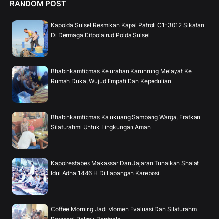
RANDOM POST
Kapolda Sulsel Resmikan Kapal Patroli C1-3012 Sikatan
Di Dermaga Ditpolairud Polda Sulsel
Bhabinkamtibmas Kelurahan Karunrung Melayat Ke
Rumah Duka, Wujud Empati Dan Kepedulian
Bhabinkamtibmas Kalukuang Sambang Warga, Eratkan
Silaturahmi Untuk Lingkungan Aman
Kapolrestabes Makassar Dan Jajaran Tunaikan Shalat
Idul Adha 1446 H Di Lapangan Karebosi
Coffee Morning Jadi Momen Evaluasi Dan Silaturahmi
Personel Polsek Bontoala