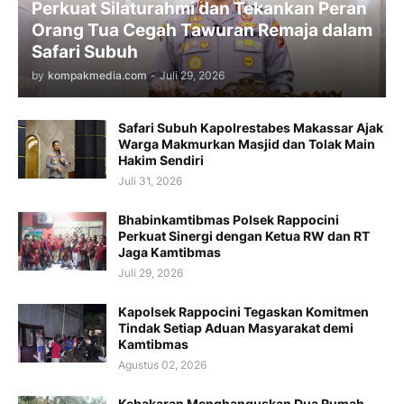
Perkuat Silaturahmi dan Tekankan Peran
Orang Tua Cegah Tawuran Remaja dalam
Safari Subuh
by
kompakmedia.com
-
Juli 29, 2026
Safari Subuh Kapolrestabes Makassar Ajak
Warga Makmurkan Masjid dan Tolak Main
Hakim Sendiri
Juli 31, 2026
Bhabinkamtibmas Polsek Rappocini
Perkuat Sinergi dengan Ketua RW dan RT
Jaga Kamtibmas
Juli 29, 2026
Kapolsek Rappocini Tegaskan Komitmen
Tindak Setiap Aduan Masyarakat demi
Kamtibmas
Agustus 02, 2026
Kebakaran Menghanguskan Dua Rumah