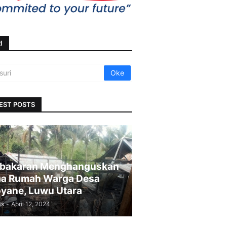
I
EST POSTS
bakaran Menghanguskan
a Rumah Warga Desa
yane, Luwu Utara
Bs
-
April 12, 2024