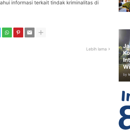
i informasi terkait tindak kriminalitas di
Ja
Lebih lama
Ko
In
Wi
by