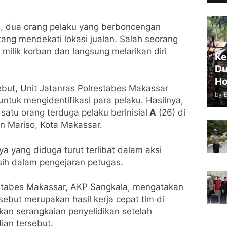
s, dua orang pelaku yang berboncengan
ng mendekati lokasi jualan. Salah seorang
milik korban dan langsung melarikan diri
Ke
Du
Ho
ebut, Unit Jatanras Polrestabes Makassar
by
ntuk mengidentifikasi para pelaku. Hasilnya,
atu orang terduga pelaku berinisial
A
(26) di
n Mariso, Kota Makassar.
ya yang diduga turut terlibat dalam aksi
sih dalam pengejaran petugas.
estabes Makassar, AKP Sangkala, mengatakan
but merupakan hasil kerja cepat tim di
an serangkaian penyelidikan setelah
ian tersebut.