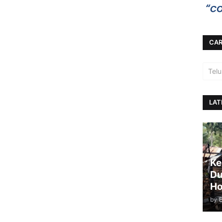
CAR
LAT
Ke
Du
Ho
by