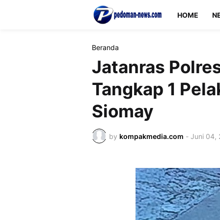
HOME
N
Beranda
Jatanras Polre
Tangkap 1 Pel
Siomay
by
kompakmedia.com
-
Juni 04,