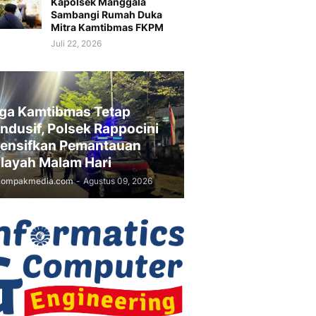
Kapolsek Manggala
Sambangi Rumah Duka
Mitra Kamtibmas FKPM
Juli 22, 2026
ga Kamtibmas Tetap
ndusif, Polsek Rappocini
tensifkan Pemantauan
layah Malam Hari
kompakmedia.com
-
Agustus 09, 2026