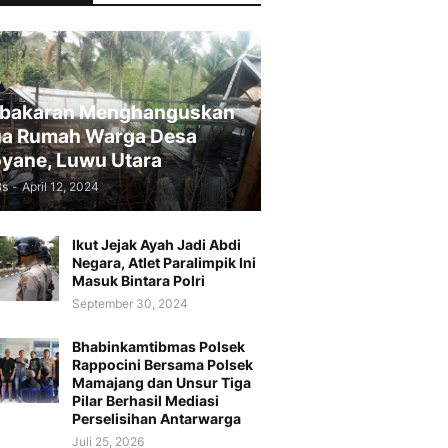
bakaran Menghanguskan
a Rumah Warga Desa
yane, Luwu Utara
Bs
-
April 12, 2024
Ikut Jejak Ayah Jadi Abdi
Negara, Atlet Paralimpik Ini
Masuk Bintara Polri
September 30, 2024
Bhabinkamtibmas Polsek
Rappocini Bersama Polsek
Mamajang dan Unsur Tiga
Pilar Berhasil Mediasi
Perselisihan Antarwarga
Juli 25, 2026