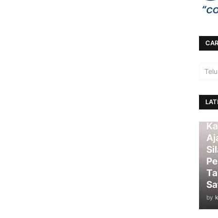
CAR
LAT
Ka
Aj
Si
Pe
Ta
Sa
by