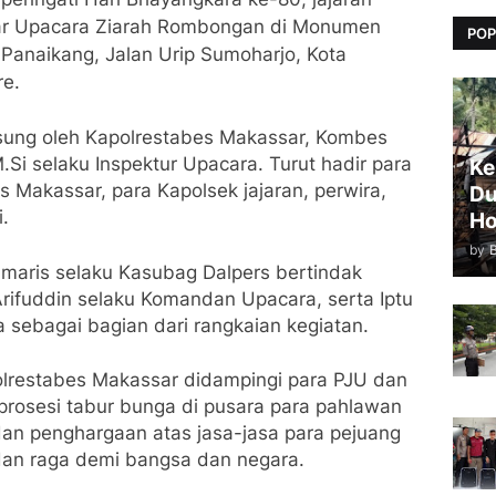
ar Upacara Ziarah Rombongan di Monumen
POP
naikang, Jalan Urip Sumoharjo, Kota
re.
gsung oleh Kapolrestabes Makassar, Kombes
 M.Si selaku Inspektur Upacara. Turut hadir para
Ke
 Makassar, para Kapolsek jajaran, perwira,
Du
i.
Ho
by
maris selaku Kasubag Dalpers bertindak
rifuddin selaku Komandan Upacara, serta Iptu
ebagai bagian dari rangkaian kegiatan.
olrestabes Makassar didampingi para PJU dan
prosesi tabur bunga di pusara para pahlawan
an penghargaan atas jasa-jasa para pejuang
dan raga demi bangsa dan negara.