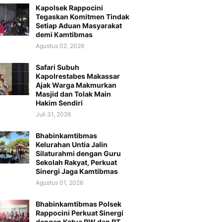
Kapolsek Rappocini
Tegaskan Komitmen Tindak
Setiap Aduan Masyarakat
demi Kamtibmas
Agustus 02, 2026
Safari Subuh
Kapolrestabes Makassar
Ajak Warga Makmurkan
Masjid dan Tolak Main
Hakim Sendiri
Juli 31, 2026
Bhabinkamtibmas
Kelurahan Untia Jalin
Silaturahmi dengan Guru
Sekolah Rakyat, Perkuat
Sinergi Jaga Kamtibmas
Agustus 01, 2026
Bhabinkamtibmas Polsek
Rappocini Perkuat Sinergi
dengan Ketua RW dan RT