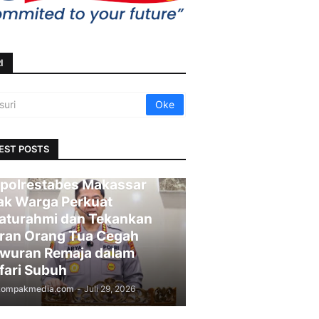
I
EST POSTS
polrestabes Makassar
ak Warga Perkuat
laturahmi dan Tekankan
ran Orang Tua Cegah
wuran Remaja dalam
fari Subuh
kompakmedia.com
-
Juli 29, 2026