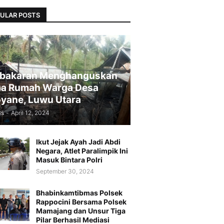
ULAR POSTS
bakaran Menghanguskan
a Rumah Warga Desa
yane, Luwu Utara
Bs
-
April 12, 2024
Ikut Jejak Ayah Jadi Abdi
Negara, Atlet Paralimpik Ini
Masuk Bintara Polri
September 30, 2024
Bhabinkamtibmas Polsek
Rappocini Bersama Polsek
Mamajang dan Unsur Tiga
Pilar Berhasil Mediasi