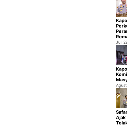
Kapo
Perk
Pera
Rema
Juli 
Kapo
Komi
Masy
Agust
Safa
Ajak
Tola