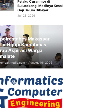
Pelaku Curanmor di
Bulurokeng, Motifnya Kesal
Gaji Belum Dibayar
Juli 23, 2026
polrestabes Makassar
lar Ngopi Kamtibmas,
rap Aspirasi Warga
malate
kompakmedia.com
-
Agustus 06, 2026