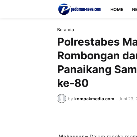
HOME
N
Beranda
Polrestabes Ma
Rombongan dan
Panaikang Sam
ke-80
by
kompakmedia.com
-
Juni 23,
Makassar
– Dalam rangka memp