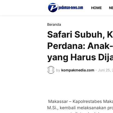
HOME
N
Beranda
Safari Subuh, 
Perdana: Anak
yang Harus Di
by
kompakmedia.com
-
Juni 25,
Makassar – Kapolrestabes Makas
M.Si., kembali melaksanakan pr