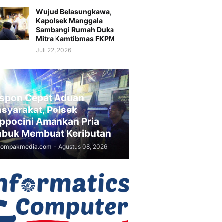
Wujud Belasungkawa,
Kapolsek Manggala
Sambangi Rumah Duka
Mitra Kamtibmas FKPM
Juli 22, 2026
spon Cepat Aduan
syarakat, Polsek
ppocini Amankan Pria
buk Membuat Keributan
kompakmedia.com
-
Agustus 08, 2026