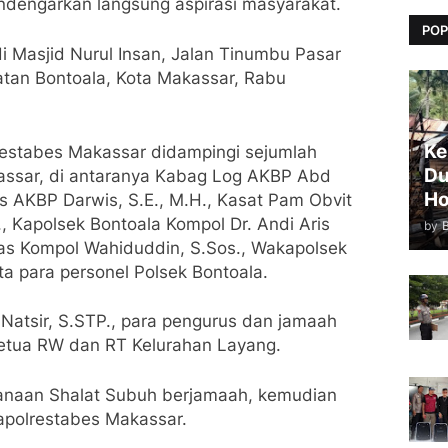
ndengarkan langsung aspirasi masyarakat.
POP
i Masjid Nurul Insan, Jalan Tinumbu Pasar
tan Bontoala, Kota Makassar, Rabu
Ke
restabes Makassar didampingi sejumlah
Du
assar, di antaranya Kabag Log AKBP Abd
Ho
s AKBP Darwis, S.E., M.H., Kasat Pam Obvit
, Kapolsek Bontoala Kompol Dr. Andi Aris
by
as Kompol Wahiduddin, S.Sos., Wakapolsek
ta para personel Polsek Bontoala.
 Natsir, S.STP., para pengurus dan jamaah
 Ketua RW dan RT Kelurahan Layang.
sanaan Shalat Subuh berjamaah, kemudian
apolrestabes Makassar.