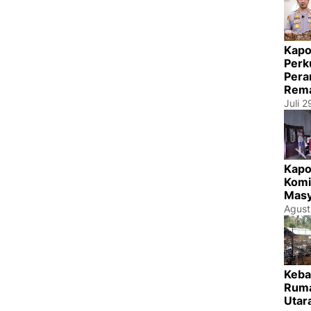
Kapo
Perk
Pera
Rema
Juli 
Kapo
Komi
Masy
Agust
Keba
Ruma
Utar