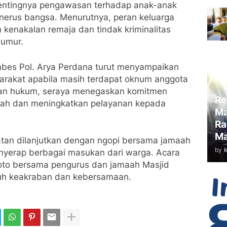
pentingnya pengawasan terhadap anak-anak
nerus bangsa. Menurutnya, peran keluarga
kenakalan remaja dan tindak kriminalitas
 umur.
bes Pol. Arya Perdana turut menyampaikan
rakat apabila masih terdapat oknum anggota
ran hukum, seraya menegaskan komitmen
Re
benah dan meningkatkan pelayanan kepada
Ma
Ra
Ma
atan dilanjutkan dengan ngopi bersama jamaah
by
nyerap berbagai masukan dari warga. Acara
foto bersama pengurus dan jamaah Masjid
uh keakraban dan kebersamaan.