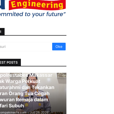
I
EST POSTS
polrestabes Makassar
ak Warga Perkuat
laturahmi dan Tekankan
ran Orang Tua Cegah
wuran Remaja dalam
fari Subuh
kompakmedia.com
-
Juli 29, 2026