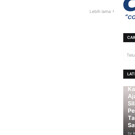
Lebih lama
CAR
LAT
Ka
Aj
Si
Pe
Ta
Sa
by