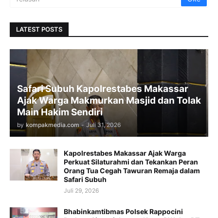
LATEST POSTS
Safari Subuh Kapolrestabes Makassar
Ajak Warga Makmurkan Masjid dan Tolak
Main Hakim Sendiri
by
kompakmedia.com
-
Juli 31, 2026
Kapolrestabes Makassar Ajak Warga
Perkuat Silaturahmi dan Tekankan Peran
Orang Tua Cegah Tawuran Remaja dalam
Safari Subuh
Juli 29, 2026
Bhabinkamtibmas Polsek Rappocini