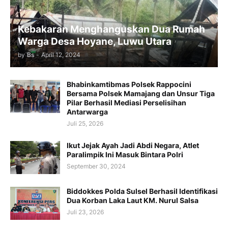
Kebakaran Menghanguskan Dua Rumah
Warga Desa Hoyane, Luwu Utara
by
Bs
-
April 12, 2024
Bhabinkamtibmas Polsek Rappocini
Bersama Polsek Mamajang dan Unsur Tiga
Pilar Berhasil Mediasi Perselisihan
Antarwarga
Juli 25, 2026
Ikut Jejak Ayah Jadi Abdi Negara, Atlet
Paralimpik Ini Masuk Bintara Polri
September 30, 2024
Biddokkes Polda Sulsel Berhasil Identifikasi
Dua Korban Laka Laut KM. Nurul Salsa
Juli 23, 2026