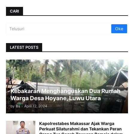
CARI
LATEST POSTS
Kebakaran Menghanguskan Dua Rumah
Warga Desa Hoyane, Luwu Utara
by
Bs
-
April 12, 2024
Kapolrestabes Makassar Ajak Warga
Perkuat Silaturahmi dan Tekankan Peran