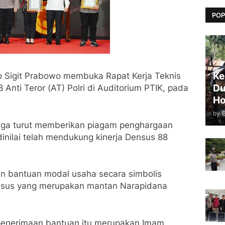
POP
Ke
yo Sigit Prabowo membuka Rapat Kerja Teknis
Du
Anti Teror (AT) Polri di Auditorium PTIK, pada
Ho
by
 juga turut memberikan piagam penghargaan
dinilai telah mendukung kinerja Densus 88
kan bantuan modal usaha secara simbolis
nsus yang merupakan mantan Narapidana
penerimaan bantuan itu merupakan Imam