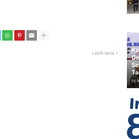
Ka
Lebih lama
Ge
Se
Ta
by