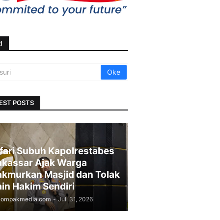
I
EST POSTS
fari Subuh Kapolrestabes
kassar Ajak Warga
kmurkan Masjid dan Tolak
in Hakim Sendiri
kompakmedia.com
-
Juli 31, 2026