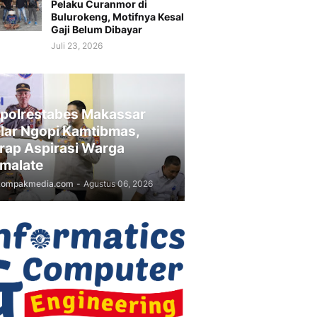
Pelaku Curanmor di
Bulurokeng, Motifnya Kesal
Gaji Belum Dibayar
Juli 23, 2026
polrestabes Makassar
lar Ngopi Kamtibmas,
rap Aspirasi Warga
malate
kompakmedia.com
-
Agustus 06, 2026