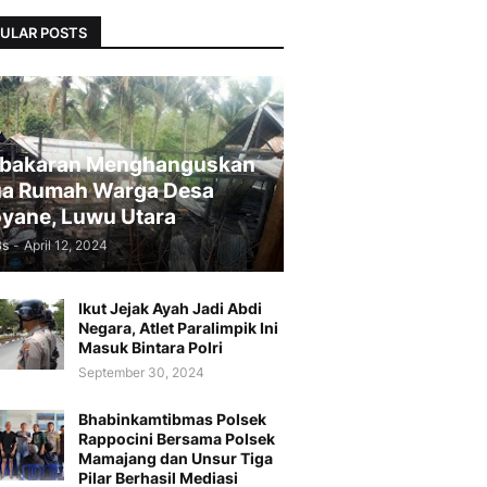
ULAR POSTS
bakaran Menghanguskan
a Rumah Warga Desa
yane, Luwu Utara
Bs
-
April 12, 2024
Ikut Jejak Ayah Jadi Abdi
Negara, Atlet Paralimpik Ini
Masuk Bintara Polri
September 30, 2024
Bhabinkamtibmas Polsek
Rappocini Bersama Polsek
Mamajang dan Unsur Tiga
Pilar Berhasil Mediasi