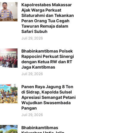
Kapolrestabes Makassar
Ajak Warga Perkuat
Silaturahmi dan Tekankan
Peran Orang Tua Cegah
Tawuran Remaja dalam
Safari Subuh
Juli 29, 2026
Bhabinkamtibmas Polsek
Rappocini Perkuat Sinergi
dengan Ketua RW dan RT
Jaga Kamtibmas
Juli 29, 2026
Panen Raya Jagung 8 Ton
di Sidrap, Kapolda Sulsel
Apresiasi Semangat Petani
Wujudkan Swasembada
Pangan
Juli 29, 2026
Bhabinkamtibmas
Kelurahan Untia Jalin