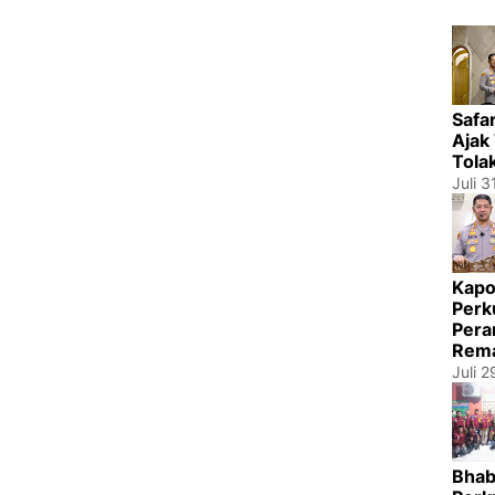
Safa
Ajak
Tola
Juli 3
Kapo
Perk
Pera
Rema
Juli 
Bhab