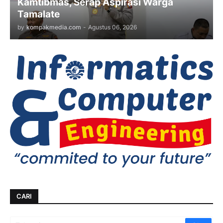
Kamtibmas, Serap Aspirasi Warga
Tamalate
by
kompakmedia.com
-
Agustus 06, 2026
CARI