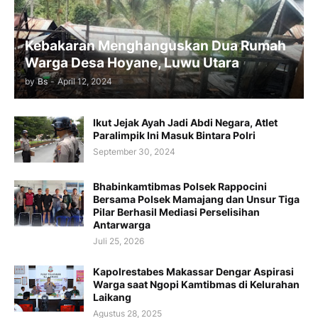
Kebakaran Menghanguskan Dua Rumah
Warga Desa Hoyane, Luwu Utara
by
Bs
-
April 12, 2024
Ikut Jejak Ayah Jadi Abdi Negara, Atlet
Paralimpik Ini Masuk Bintara Polri
September 30, 2024
Bhabinkamtibmas Polsek Rappocini
Bersama Polsek Mamajang dan Unsur Tiga
Pilar Berhasil Mediasi Perselisihan
Antarwarga
Juli 25, 2026
Kapolrestabes Makassar Dengar Aspirasi
Warga saat Ngopi Kamtibmas di Kelurahan
Laikang
Agustus 28, 2025