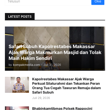
LATEST POSTS
Safari Subuh Kapolrestabes Makassar
Ajak Warga Makmurkan Masjid dan Tolak
Main Hakim Sendiri
by
kompakmedia.com
-
Juli 31, 2026
Kapolrestabes Makassar Ajak Warga
Perkuat Silaturahmi dan Tekankan Peran
Orang Tua Cegah Tawuran Remaja dalam
Safari Subuh
Juli 29, 2026
Bhabinkamtibmas Polsek Rappocini