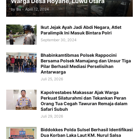
Warga Desa Hoyane, Luwu Utara
by
Bs
-
April 12, 2024
Ikut Jejak Ayah Jadi Abdi Negara, Atlet
Paralimpik Ini Masuk Bintara Polri
September 30, 2024
Bhabinkamtibmas Polsek Rappocini
Bersama Polsek Mamajang dan Unsur Tiga
Pilar Berhasil Mediasi Perselisihan
Antarwarga
Juli 25, 2026
Kapolrestabes Makassar Ajak Warga
Perkuat Silaturahmi dan Tekankan Peran
Orang Tua Cegah Tawuran Remaja dalam
Safari Subuh
Juli 29, 2026
Biddokkes Polda Sulsel Berhasil Identifikasi
Dua Korban Laka Laut KM. Nurul Salsa