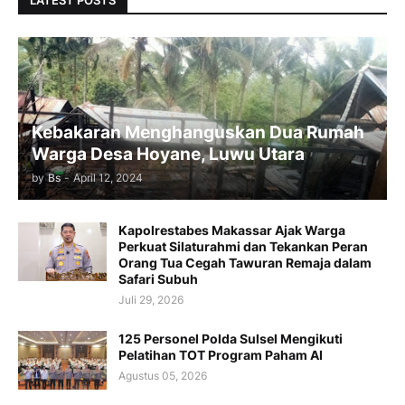
LATEST POSTS
Kebakaran Menghanguskan Dua Rumah
Warga Desa Hoyane, Luwu Utara
by
Bs
-
April 12, 2024
Kapolrestabes Makassar Ajak Warga
Perkuat Silaturahmi dan Tekankan Peran
Orang Tua Cegah Tawuran Remaja dalam
Safari Subuh
Juli 29, 2026
125 Personel Polda Sulsel Mengikuti
Pelatihan TOT Program Paham AI
Agustus 05, 2026