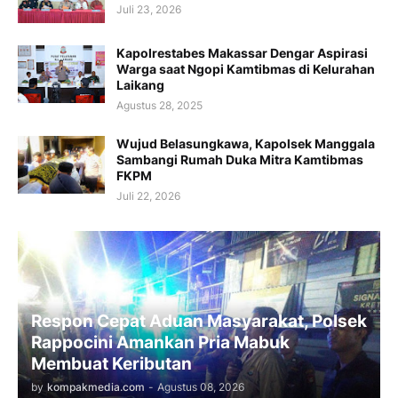
Juli 23, 2026
Kapolrestabes Makassar Dengar Aspirasi
Warga saat Ngopi Kamtibmas di Kelurahan
Laikang
Agustus 28, 2025
Wujud Belasungkawa, Kapolsek Manggala
Sambangi Rumah Duka Mitra Kamtibmas
FKPM
Juli 22, 2026
Respon Cepat Aduan Masyarakat, Polsek
Rappocini Amankan Pria Mabuk
Membuat Keributan
by
kompakmedia.com
-
Agustus 08, 2026