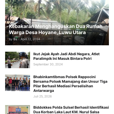
Kebakaran Menghanguskan Dua Rumah
Warga Desa Hoyane, Luwu Utara
by
Bs
-
April 12, 2024
Ikut Jejak Ayah Jadi Abdi Negara, Atlet
Paralimpik Ini Masuk Bintara Polri
September 30, 2024
Bhabinkamtibmas Polsek Rappocini
Bersama Polsek Mamajang dan Unsur Tiga
Pilar Berhasil Mediasi Perselisihan
Antarwarga
Juli 25, 2026
Biddokkes Polda Sulsel Berhasil Identifikasi
Dua Korban Laka Laut KM. Nurul Salsa