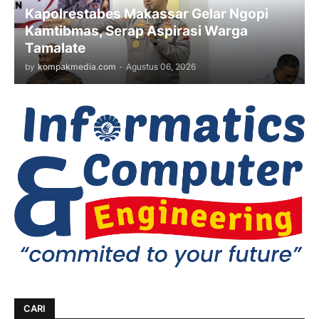
Kapolrestabes Makassar Gelar Ngopi
Kamtibmas, Serap Aspirasi Warga
Tamalate
by
kompakmedia.com
-
Agustus 06, 2026
CARI