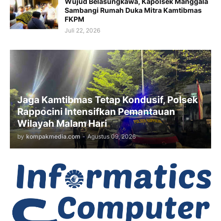
Wujud Belasungkawa, Kapolsek Manggala
Sambangi Rumah Duka Mitra Kamtibmas
FKPM
Juli 22, 2026
Jaga Kamtibmas Tetap Kondusif, Polsek
Rappocini Intensifkan Pemantauan
Wilayah Malam Hari
by
kompakmedia.com
-
Agustus 09, 2026