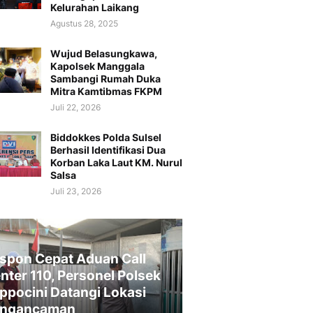
Kelurahan Laikang
Agustus 28, 2025
Wujud Belasungkawa,
Kapolsek Manggala
Sambangi Rumah Duka
Mitra Kamtibmas FKPM
Juli 22, 2026
Biddokkes Polda Sulsel
Berhasil Identifikasi Dua
Korban Laka Laut KM. Nurul
Salsa
Juli 23, 2026
spon Cepat Aduan Call
nter 110, Personel Polsek
ppocini Datangi Lokasi
ngancaman