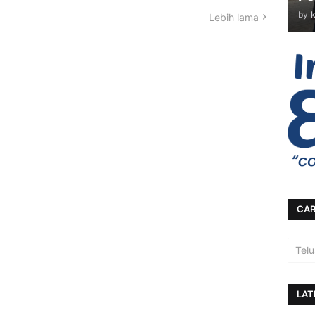
by
Lebih lama
CAR
LAT