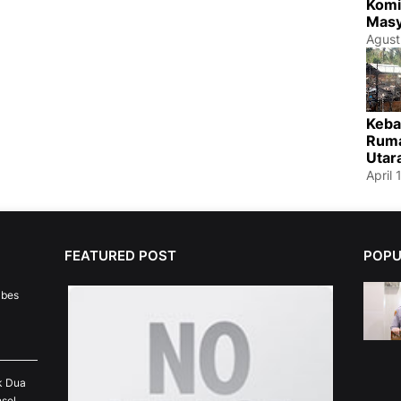
Komi
Masy
Agust
Keba
Ruma
Utar
April 
FEATURED POST
POPU
abes
k Dua
sel