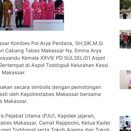
sar Kombes Pol Arya Perdana, SH,SIK,M.Si
ari Cabang Tabes Makassar Ny. Emma Arya
osyandu Kemala XXVII/ PD SULSEL/01 Aspol
Bertempat di Aspol Toddopuli Kelurahan Kassi
a Makassar.
anakan secara simbolis dengan pemotongan
asti oleh Kapolrestabes Makassar bersama
s Makassar.
ra Pejabat Utama (PJU), Kapolek jajaran,
abes Makassar, Camat Rappocini, Ketua Kader
spol Toddopuli serta Tokoh Agama dan Tokoh