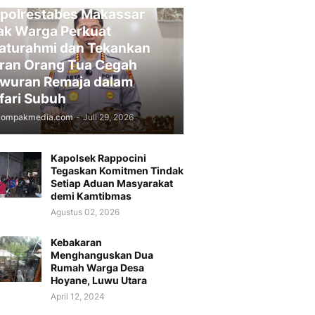
polrestabes Makassar
ak Warga Perkuat
laturahmi dan Tekankan
ran Orang Tua Cegah
wuran Remaja dalam
fari Subuh
kompakmedia.com
-
Juli 29, 2026
Kapolsek Rappocini
Tegaskan Komitmen Tindak
Setiap Aduan Masyarakat
demi Kamtibmas
Agustus 02, 2026
Kebakaran
Menghanguskan Dua
Rumah Warga Desa
Hoyane, Luwu Utara
April 12, 2024