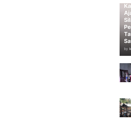
Ka
Aj
Si
Pe
Ta
Sa
by