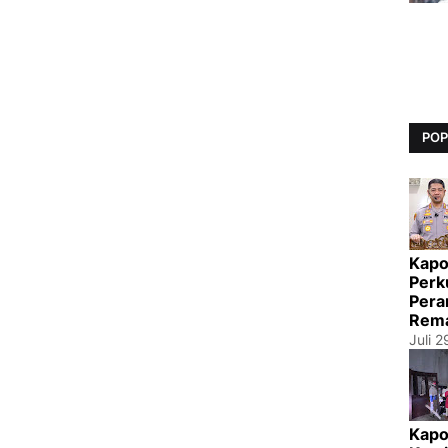
POP
Kapo
Perk
Pera
Rema
Juli 
Kapo