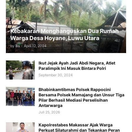
Kebakaran Menghanguskan Dua Rumah
Warga Desa Hoyane, Luwu Utara
by
Bs
-
April 12, 2024
Ikut Jejak Ayah Jadi Abdi Negara, Atlet
Paralimpik Ini Masuk Bintara Polri
September 30, 2024
Bhabinkamtibmas Polsek Rappocini
Bersama Polsek Mamajang dan Unsur Tiga
Pilar Berhasil Mediasi Perselisihan
Antarwarga
Juli 25, 2026
Kapolrestabes Makassar Ajak Warga
Perkuat Silaturahmi dan Tekankan Peran