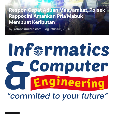
Respon Cepat Aduan Masyarakat, Polsek
Rappocini Amankan Pria Mabuk
Membuat Keributan
by
kompakmedia.com
-
Agustus 08, 2026