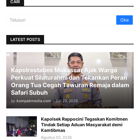
CARI
LATEST POSTS
Kapolrestabes Makassar Ajak Warga
Perkuat Silaturahmi dan Tekankan Peran
Orang Tua Cegah Tawuran Remaja dalam
Safari Subuh
by
kompakmedia.com
-
Juli 29, 2026
Kapolsek Rappocini Tegaskan Komitmen
Tindak Setiap Aduan Masyarakat demi
Kamtibmas
Agustus 02, 2026