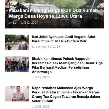
Kebakaran Menghanguskan Dua Rumah
Warga Desa Hoyane, Luwu Utara
by
Bs
-
April 12, 2024
Ikut Jejak Ayah Jadi Abdi Negara, Atlet
Paralimpik Ini Masuk Bintara Polri
September 30, 2024
Bhabinkamtibmas Polsek Rappocini
Bersama Polsek Mamajang dan Unsur Tiga
Pilar Berhasil Mediasi Perselisihan
Antarwarga
Juli 25, 2026
Kapolrestabes Makassar Ajak Warga
Perkuat Silaturahmi dan Tekankan Peran
Orang Tua Cegah Tawuran Remaja dalam
Safari Subuh
Juli 29, 2026