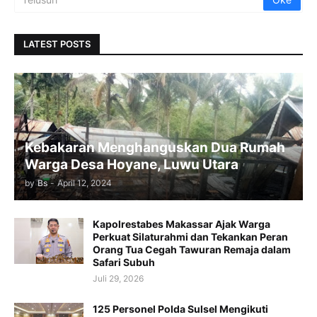
LATEST POSTS
Kebakaran Menghanguskan Dua Rumah
Warga Desa Hoyane, Luwu Utara
by
Bs
-
April 12, 2024
Kapolrestabes Makassar Ajak Warga
Perkuat Silaturahmi dan Tekankan Peran
Orang Tua Cegah Tawuran Remaja dalam
Safari Subuh
Juli 29, 2026
125 Personel Polda Sulsel Mengikuti