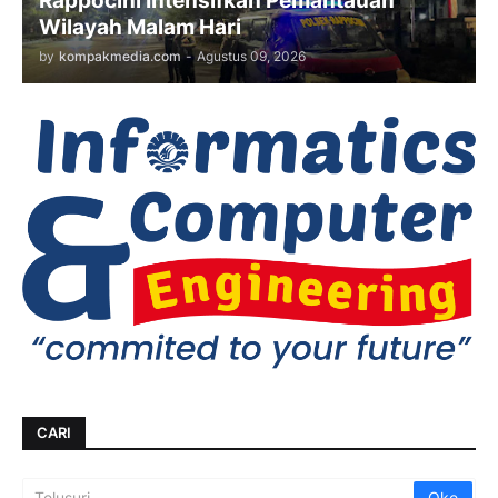
Rappocini Intensifkan Pemantauan
Wilayah Malam Hari
by
kompakmedia.com
-
Agustus 09, 2026
CARI