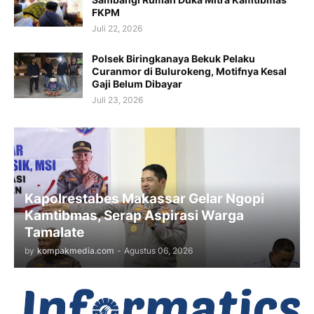
FKPM
Juli 22, 2026
Polsek Biringkanaya Bekuk Pelaku
Curanmor di Bulurokeng, Motifnya Kesal
Gaji Belum Dibayar
Juli 23, 2026
Kapolrestabes Makassar Gelar Ngopi
Kamtibmas, Serap Aspirasi Warga
Tamalate
by
kompakmedia.com
-
Agustus 06, 2026