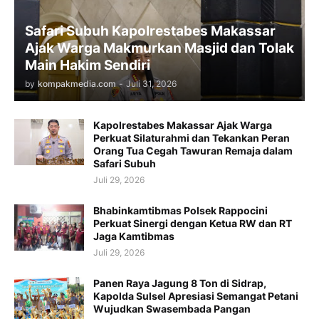
Safari Subuh Kapolrestabes Makassar
Ajak Warga Makmurkan Masjid dan Tolak
Main Hakim Sendiri
by
kompakmedia.com
-
Juli 31, 2026
Kapolrestabes Makassar Ajak Warga
Perkuat Silaturahmi dan Tekankan Peran
Orang Tua Cegah Tawuran Remaja dalam
Safari Subuh
Juli 29, 2026
Bhabinkamtibmas Polsek Rappocini
Perkuat Sinergi dengan Ketua RW dan RT
Jaga Kamtibmas
Juli 29, 2026
Panen Raya Jagung 8 Ton di Sidrap,
Kapolda Sulsel Apresiasi Semangat Petani
Wujudkan Swasembada Pangan