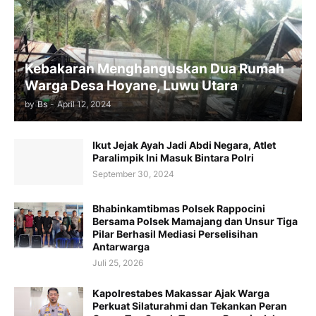
Kebakaran Menghanguskan Dua Rumah
Warga Desa Hoyane, Luwu Utara
by
Bs
-
April 12, 2024
Ikut Jejak Ayah Jadi Abdi Negara, Atlet
Paralimpik Ini Masuk Bintara Polri
September 30, 2024
Bhabinkamtibmas Polsek Rappocini
Bersama Polsek Mamajang dan Unsur Tiga
Pilar Berhasil Mediasi Perselisihan
Antarwarga
Juli 25, 2026
Kapolrestabes Makassar Ajak Warga
Perkuat Silaturahmi dan Tekankan Peran