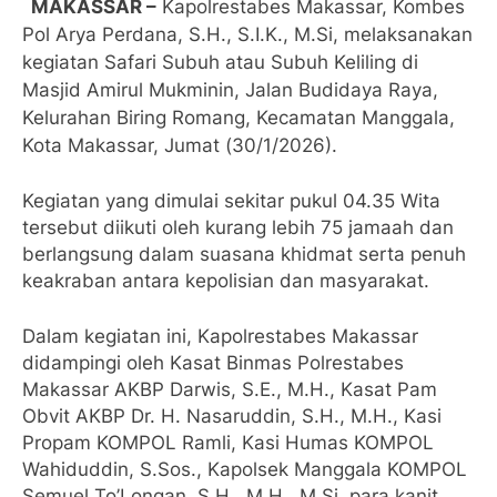
MAKASSAR –
Kapolrestabes Makassar, Kombes
Pol Arya Perdana, S.H., S.I.K., M.Si, melaksanakan
kegiatan Safari Subuh atau Subuh Keliling di
Masjid Amirul Mukminin, Jalan Budidaya Raya,
Kelurahan Biring Romang, Kecamatan Manggala,
Kota Makassar, Jumat (30/1/2026).
Kegiatan yang dimulai sekitar pukul 04.35 Wita
tersebut diikuti oleh kurang lebih 75 jamaah dan
berlangsung dalam suasana khidmat serta penuh
keakraban antara kepolisian dan masyarakat.
Dalam kegiatan ini, Kapolrestabes Makassar
didampingi oleh Kasat Binmas Polrestabes
Makassar AKBP Darwis, S.E., M.H., Kasat Pam
Obvit AKBP Dr. H. Nasaruddin, S.H., M.H., Kasi
Propam KOMPOL Ramli, Kasi Humas KOMPOL
Wahiduddin, S.Sos., Kapolsek Manggala KOMPOL
Semuel To’Longan, S.H., M.H., M.Si, para kanit