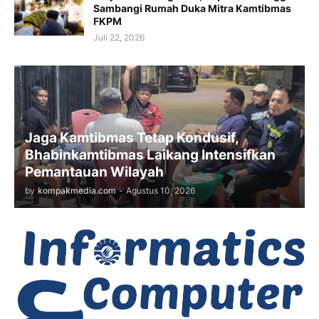
Sambangi Rumah Duka Mitra Kamtibmas
FKPM
Juli 22, 2026
Jaga Kamtibmas Tetap Kondusif,
Bhabinkamtibmas Laikang Intensifkan
Pemantauan Wilayah
by
kompakmedia.com
-
Agustus 10, 2026