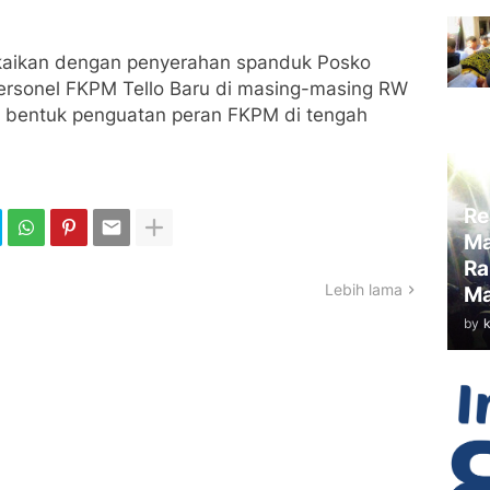
gkaikan dengan penyerahan spanduk Posko
ersonel FKPM Tello Baru di masing-masing RW
i bentuk penguatan peran FKPM di tengah
Re
Ma
Ra
Lebih lama
Ma
by