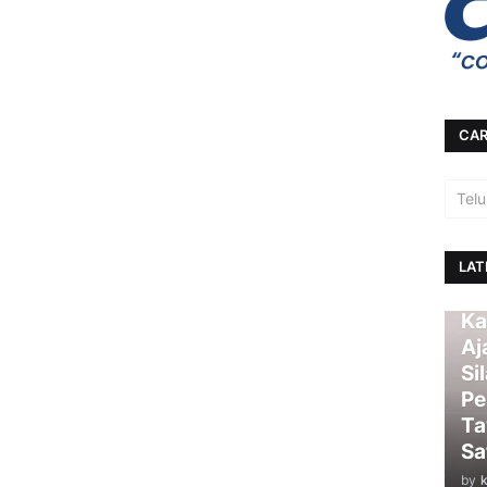
CAR
LAT
Ka
Aj
Si
Pe
Ta
Sa
by