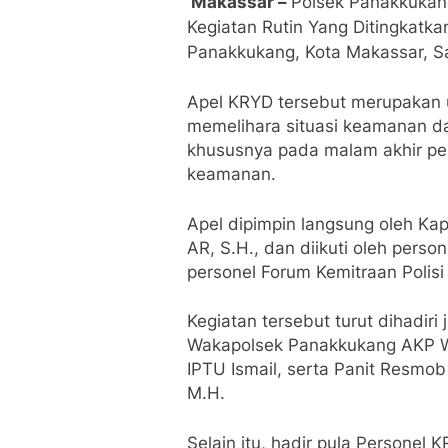
Makassar –
Polsek Panakkukan
Kegiatan Rutin Yang Ditingkatka
Panakkukang, Kota Makassar, Sa
Apel KRYD tersebut merupakan u
memelihara situasi keamanan d
khususnya pada malam akhir pek
keamanan.
Apel dipimpin langsung oleh K
AR, S.H., dan diikuti oleh pers
personel Forum Kemitraan Polis
Kegiatan tersebut turut dihadiri
Wakapolsek Panakkukang AKP W
IPTU Ismail, serta Panit Resmob
M.H.
Selain itu, hadir pula Persone