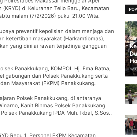
g Polrestabes Makassar menggelar Apel
n (KRYD) di Kelurahan Tello Baru, Kecamatan
POP
btu malam (7/2/2026) pukul 21.00 Wita.
paya preventif kepolisian dalam menjaga dan
an ketertiban masyarakat (Harkamtibmas),
an yang dinilai rawan terjadinya gangguan
Ke
Du
Ho
apolsek Panakkukang, KOMPOL Hj. Ema Ratna,
by
onel gabungan dari Polsek Panakkukang serta
i dan Masyarakat (FKPM) Panakkukang.
 jajaran Polsek Panakkukang, di antaranya
inarno, Kanit Binmas Polsek Panakkukang
 Polsek Panakkukang IPDA Muh. Ikbal, S.Sos.,
l KRYD Regu 1, Personel FKPM Kecamatan