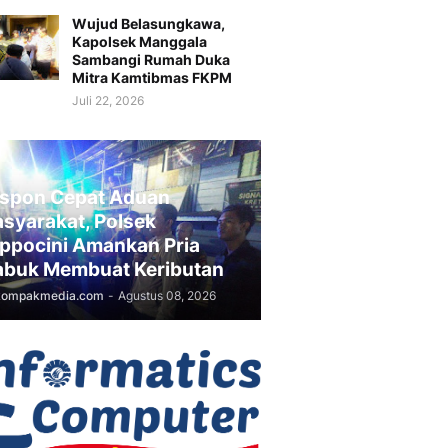
Wujud Belasungkawa,
Kapolsek Manggala
Sambangi Rumah Duka
Mitra Kamtibmas FKPM
Juli 22, 2026
spon Cepat Aduan
syarakat, Polsek
ppocini Amankan Pria
buk Membuat Keributan
kompakmedia.com
-
Agustus 08, 2026