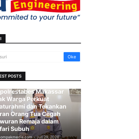
I
EST POSTS
polrestabes Makassar
ak Warga Perkuat
laturahmi dan Tekankan
ran Orang Tua Cegah
wuran Remaja dalam
fari Subuh
kompakmedia.com
-
Juli 29, 2026