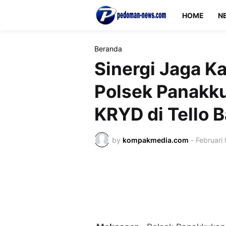
HOME
N
Beranda
Sinergi Jaga K
Polsek Panakku
KRYD di Tello 
by
kompakmedia.com
-
Februari