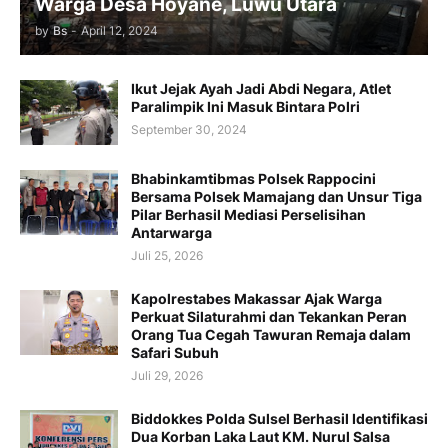
Warga Desa Hoyane, Luwu Utara
by
Bs
-
April 12, 2024
Ikut Jejak Ayah Jadi Abdi Negara, Atlet
Paralimpik Ini Masuk Bintara Polri
September 30, 2024
Bhabinkamtibmas Polsek Rappocini
Bersama Polsek Mamajang dan Unsur Tiga
Pilar Berhasil Mediasi Perselisihan
Antarwarga
Juli 25, 2026
Kapolrestabes Makassar Ajak Warga
Perkuat Silaturahmi dan Tekankan Peran
Orang Tua Cegah Tawuran Remaja dalam
Safari Subuh
Juli 29, 2026
Biddokkes Polda Sulsel Berhasil Identifikasi
Dua Korban Laka Laut KM. Nurul Salsa