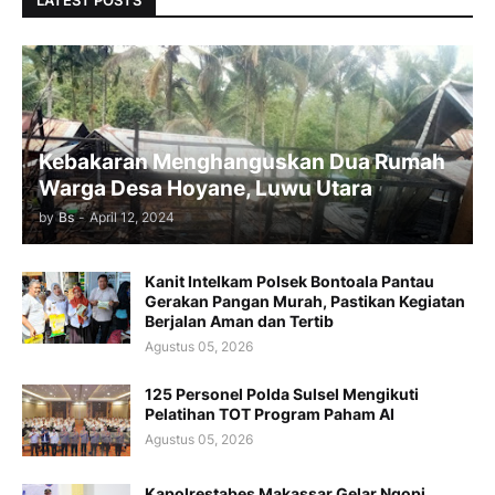
LATEST POSTS
Kebakaran Menghanguskan Dua Rumah
Warga Desa Hoyane, Luwu Utara
by
Bs
-
April 12, 2024
Kanit Intelkam Polsek Bontoala Pantau
Gerakan Pangan Murah, Pastikan Kegiatan
Berjalan Aman dan Tertib
Agustus 05, 2026
125 Personel Polda Sulsel Mengikuti
Pelatihan TOT Program Paham AI
Agustus 05, 2026
Kapolrestabes Makassar Gelar Ngopi