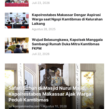
Juli 23, 2026
Kapolrestabes Makassar Dengar Aspirasi
Warga saat Ngopi Kamtibmas di Kelurahan
Laikang
Agustus 28, 2025
Wujud Belasungkawa, Kapolsek Manggala
Sambangi Rumah Duka Mitra Kamtibmas
FKPM
Juli 22, 2026
Safari Subuh di Masjid Nurul Majid,
Kapolrestabes Makassar Ajak Warga
Peduli Kamtibmas
by
kompakmedia.com
-
Agustus 10, 2026