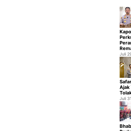
Kapo
Perk
Pera
Rema
Juli 
Safa
Ajak
Tola
Juli 3
Bhab