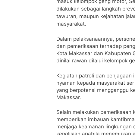
masuk kelompok geng motor, Sela
dilakukan sebagai langkah preven
tawuran, maupun kejahatan jal
masyarakat.
Dalam pelaksanaannya, persone
dan pemeriksaan terhadap peng
Kota Makassar dan Kabupaten Go
dinilai rawan dilalui kelompok 
Kegiatan patroli dan penjagaan
nyaman kepada masyarakat ser
yang berpotensi mengganggu ke
Makassar.
Selain melakukan pemeriksaan k
memberikan imbauan kamtibmas 
menjaga keamanan lingkungan d
kepolisian apabila menemukan a