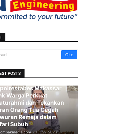
I
EST POSTS
polrestabes Makassar
ak Warga Perkuat
laturahmi dan Tekankan
ran Orang Tua Cegah
wuran Remaja dalam
fari Subuh
kompakmedia.com
-
Juli 29, 2026