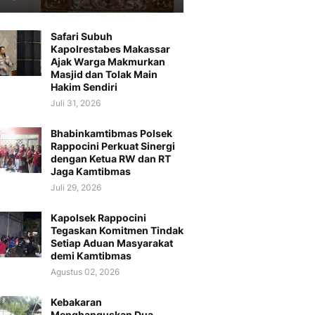
Safari Subuh
Kapolrestabes Makassar
Ajak Warga Makmurkan
Masjid dan Tolak Main
Hakim Sendiri
Juli 31, 2026
Bhabinkamtibmas Polsek
Rappocini Perkuat Sinergi
dengan Ketua RW dan RT
Jaga Kamtibmas
Juli 29, 2026
Kapolsek Rappocini
Tegaskan Komitmen Tindak
Setiap Aduan Masyarakat
demi Kamtibmas
Agustus 02, 2026
Kebakaran
Menghanguskan Dua