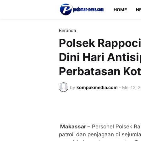
HOME
N
Beranda
Polsek Rappocin
Dini Hari Antis
Perbatasan Ko
by
kompakmedia.com
-
Mei 12, 
Makassar –
Personel Polsek R
patroli dan penjagaan di sejumla