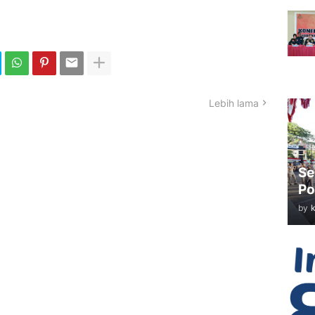
Lebih lama
Se
Po
by