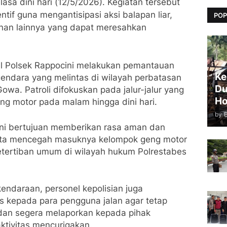
sa dini hari (12/5/2026). Kegiatan tersebut
tif guna mengantisipasi aksi balapan liar,
POP
anan lainnya yang dapat meresahkan
l Polsek Rappocini melakukan pemantauan
Ke
endara yang melintas di wilayah perbatasan
Du
wa. Patroli difokuskan pada jalur-jalur yang
Ho
geng motor pada malam hingga dini hari.
by
 ini bertujuan memberikan rasa aman dan
ta mencegah masuknya kelompok geng motor
tertiban umum di wilayah hukum Polrestabes
endaraan, personel kepolisian juga
kepada para pengguna jalan agar tetap
an segera melaporkan kepada pihak
ktivitas mencurigakan.