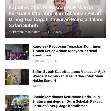
Kapolrestabes Makassar Ajak Warga
Perkuat Silaturahmi dan Tekankan Peran
Orang Tua Cegah Tawuran Remaja dalam
Safari Subuh
by
kompakmedia.com
-
Juli 29, 2026
Kapolsek Rappocini Tegaskan Komitmen
Tindak Setiap Aduan Masyarakat demi
Kamtibmas
Agustus 02, 2026
Safari Subuh Kapolrestabes Makassar Ajak
Warga Makmurkan Masjid dan Tolak Main
Hakim Sendiri
Juli 31, 2026
Bhabinkamtibmas Kelurahan Untia Jalin
Silaturahmi dengan Guru Sekolah Rakyat,
Perkuat Sinergi Jaga Kamtibmas