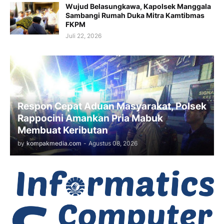
Wujud Belasungkawa, Kapolsek Manggala
Sambangi Rumah Duka Mitra Kamtibmas
FKPM
Juli 22, 2026
Respon Cepat Aduan Masyarakat, Polsek
Rappocini Amankan Pria Mabuk
Membuat Keributan
by
kompakmedia.com
-
Agustus 08, 2026