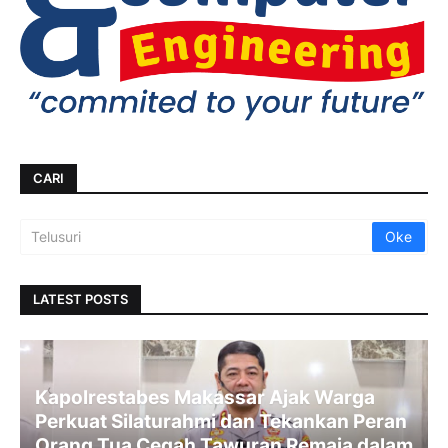
CARI
LATEST POSTS
Kapolrestabes Makassar Ajak Warga
Perkuat Silaturahmi dan Tekankan Peran
Orang Tua Cegah Tawuran Remaja dalam