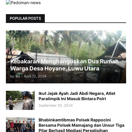
POPULAR POSTS
Kebakaran Menghanguskan Dua Rumah
Warga Desa Hoyane, Luwu Utara
by
Bs
-
April 12, 2024
Ikut Jejak Ayah Jadi Abdi Negara, Atlet
Paralimpik Ini Masuk Bintara Polri
September 30, 2024
Bhabinkamtibmas Polsek Rappocini
Bersama Polsek Mamajang dan Unsur Tiga
Pilar Berhasil Mediasi Perselisihan