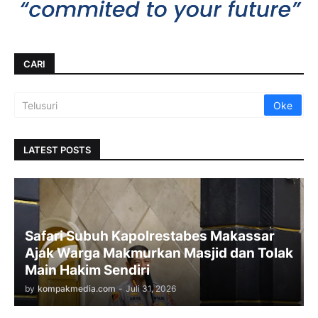
CARI
LATEST POSTS
Safari Subuh Kapolrestabes Makassar
Ajak Warga Makmurkan Masjid dan Tolak
Main Hakim Sendiri
by
kompakmedia.com
-
Juli 31, 2026