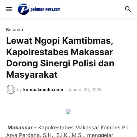
Beranda
Lewat Ngopi Kamtibmas,
Kapolrestabes Makassar
Dorong Sinergi Polisi dan
Masyarakat
by
kompakmedia.com
-
Januari 09, 2026
Makassar –
Kapolrestabes Makassar Kombes Pol
Arya Perdana, S.H., S.I.K., M.Si., menggelar