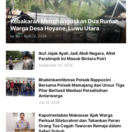
Kebakaran Menghanguskan Dua Rumah
Warga Desa Hoyane, Luwu Utara
by
Bs
-
April 12, 2024
Ikut Jejak Ayah Jadi Abdi Negara, Atlet
Paralimpik Ini Masuk Bintara Polri
September 30, 2024
Bhabinkamtibmas Polsek Rappocini
Bersama Polsek Mamajang dan Unsur Tiga
Pilar Berhasil Mediasi Perselisihan
Antarwarga
Juli 25, 2026
Kapolrestabes Makassar Ajak Warga
Perkuat Silaturahmi dan Tekankan Peran
Orang Tua Cegah Tawuran Remaja dalam
Safari Subuh