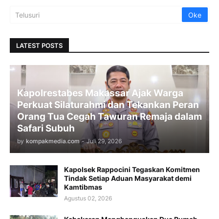
LATEST POSTS
Kapolrestabes Makassar Ajak Warga
Perkuat Silaturahmi dan Tekankan Peran
Orang Tua Cegah Tawuran Remaja dalam
Safari Subuh
by
kompakmedia.com
-
Juli 29, 2026
Kapolsek Rappocini Tegaskan Komitmen
Tindak Setiap Aduan Masyarakat demi
Kamtibmas
Agustus 02, 2026