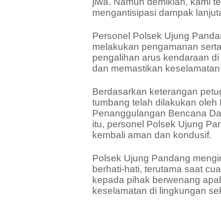
jiwa. Namun demikian, kami t
mengantisipasi dampak lanjut
Personel Polsek Ujung Pandan
melakukan pengamanan serta pe
pengalihan arus kendaraan di
dan memastikan keselamatan
Berdasarkan keterangan petu
tumbang telah dilakukan oleh
Penanggulangan Bencana Dae
itu, personel Polsek Ujung Pan
kembali aman dan kondusif.
Polsek Ujung Pandang mengi
berhati-hati, terutama saat c
kepada pihak berwenang apa
keselamatan di lingkungan sek