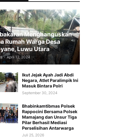
bakaran Menghanguskan
a Rumah Warga Desa
yane, Luwu Utara
Bs
-
April 12, 2024
Ikut Jejak Ayah Jadi Abdi
Negara, Atlet Paralimpik Ini
Masuk Bintara Polri
September 30, 2024
Bhabinkamtibmas Polsek
Rappocini Bersama Polsek
Mamajang dan Unsur Tiga
Pilar Berhasil Mediasi
Perselisihan Antarwarga
Juli 25, 2026