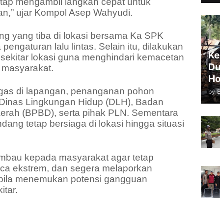
etap mengambil langkah cepat untuk
an,” ujar Kompol Asep Wahyudi.
g yang tiba di lokasi bersama Ka SPK
ngaturan lalu lintas. Selain itu, dilakukan
Ke
 sekitar lokasi guna menghindari kemacetan
Du
 masyarakat.
Ho
gas di lapangan, penanganan pohon
by
 Dinas Lingkungan Hidup (DLH), Badan
rah (BPBD), serta pihak PLN. Sementara
dang tetap bersiaga di lokasi hingga situasi
mbau kepada masyarakat agar tetap
uaca ekstrem, dan segera melaporkan
bila menemukan potensi gangguan
itar.