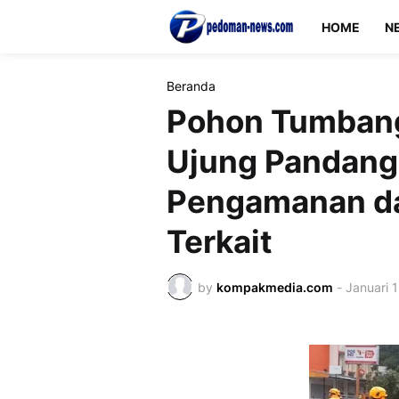
HOME
N
Beranda
Pohon Tumbang 
Ujung Pandang
Pengamanan dan
Terkait
by
kompakmedia.com
-
Januari 