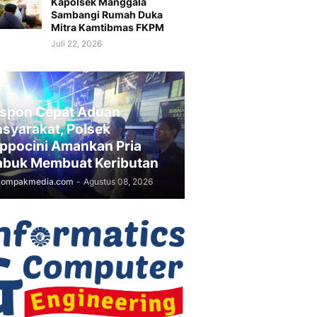
Kapolsek Manggala
Sambangi Rumah Duka
Mitra Kamtibmas FKPM
Juli 22, 2026
spon Cepat Aduan
syarakat, Polsek
ppocini Amankan Pria
buk Membuat Keributan
kompakmedia.com
-
Agustus 08, 2026