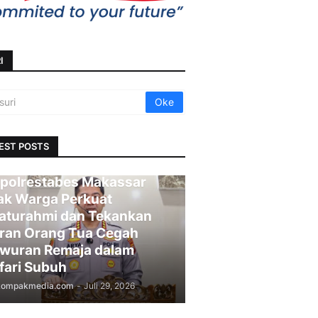
I
EST POSTS
polrestabes Makassar
ak Warga Perkuat
laturahmi dan Tekankan
ran Orang Tua Cegah
wuran Remaja dalam
fari Subuh
kompakmedia.com
-
Juli 29, 2026