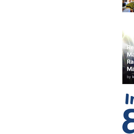
Re
Ma
Ra
Ma
by