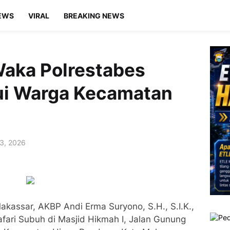
EWS
VIRAL
BREAKING NEWS
Waka Polrestabes
i Warga Kecamatan
13, 2026
kassar, AKBP Andi Erma Suryono, S.H., S.I.K.,
fari Subuh di Masjid Hikmah I, Jalan Gunung