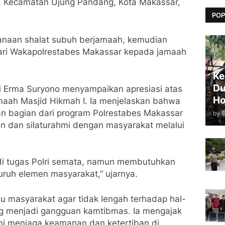
n, Kecamatan Ujung Pandang, Kota Makassar,
POP
sanaan shalat subuh berjamaah, kemudian
ari Wakapolrestabes Makassar kepada jamaah
Ke
Du
 Erma Suryono menyampaikan apresiasi atas
Ho
maah Masjid Hikmah I. Ia menjelaskan bahwa
n bagian dari program Polrestabes Makassar
by
n dan silaturahmi dengan masyarakat melalui
i tugas Polri semata, namun membutuhkan
eluruh elemen masyarakat,” ujarnya.
 masyarakat agar tidak lengah terhadap hal-
ng menjadi gangguan kamtibmas. Ia mengajak
i menjaga keamanan dan ketertiban di