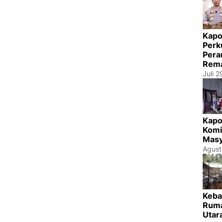
Kapo
Perk
Pera
Rema
Juli 
Kapo
Komi
Masy
Agust
Keba
Ruma
Utar