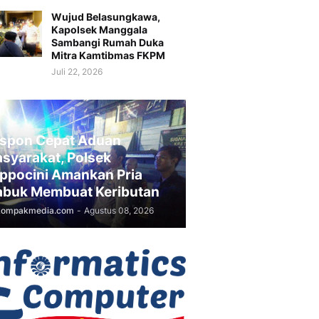
Wujud Belasungkawa,
Kapolsek Manggala
Sambangi Rumah Duka
Mitra Kamtibmas FKPM
Juli 22, 2026
spon Cepat Aduan
syarakat, Polsek
ppocini Amankan Pria
buk Membuat Keributan
kompakmedia.com
-
Agustus 08, 2026