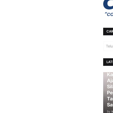
CAR
LAT
Ka
Aj
Si
Pe
Ta
Sa
by