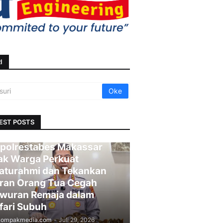
I
EST POSTS
polrestabes Makassar
ak Warga Perkuat
laturahmi dan Tekankan
ran Orang Tua Cegah
wuran Remaja dalam
fari Subuh
kompakmedia.com
-
Juli 29, 2026