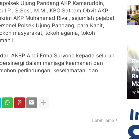
akapolsek Ujung Pandang AKP Kamaruddin,
l P., S.Sos., M.M., KBO Satpam Obvit AKP
reskrim AKP Muhammad Rivai, sejumlah pejabat
rsonel Polsek Ujung Pandang, para Kanit,
tokoh masyarakat, tokoh agama, tokoh
mah I.
 dari AKBP Andi Erma Suryono kepada seluruh
Re
 bersinergi dalam menjaga keamanan dan
Ma
emohon perlindungan, keselamatan, dan
Ra
Ma
by
Lebih lama