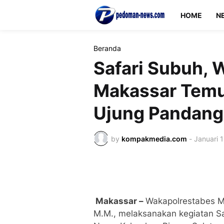
HOME
N
Beranda
Safari Subuh, 
Makassar Temu
Ujung Pandang
by
kompakmedia.com
-
Januari 
Makassar –
Wakapolrestabes Ma
M.M., melaksanakan kegiatan Sa