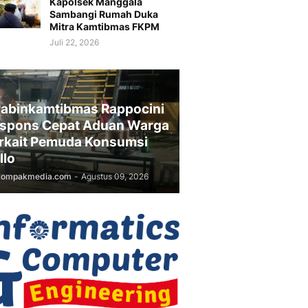
Kapolsek Manggala
Sambangi Rumah Duka
Mitra Kamtibmas FKPM
Juli 22, 2026
abinkamtibmas Rappocini
spons Cepat Aduan Warga
rkait Pemuda Konsumsi
llo
kompakmedia.com
-
Agustus 09, 2026