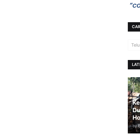
CAR
LAT
Ke
Du
Ho
by