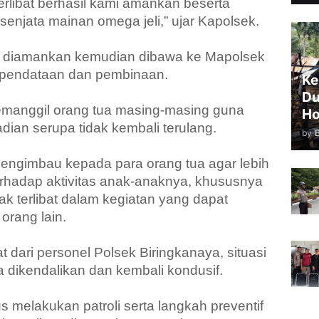
rlibat berhasil kami amankan beserta
senjata mainan omega jeli,” ujar Kapolsek.
ng diamankan kemudian dibawa ke Mapolsek
n pendataan dan pembinaan.
Ke
Du
emanggil orang tua masing-masing guna
Ho
ian serupa tidak kembali terulang.
by
engimbau kepada para orang tua agar lebih
hadap aktivitas anak-anaknya, khususnya
ak terlibat dalam kegiatan yang dapat
orang lain.
dari personel Polsek Biringkanaya, situasi
a dikendalikan dan kembali kondusif.
s melakukan patroli serta langkah preventif