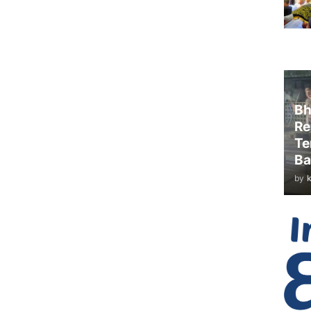
Bh
Re
Te
Ba
by