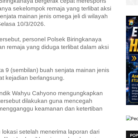
Biringkanaya bergerak cepat merespons
anya sekelompok remaja yang terlibat aksi
jata mainan jenis omega jeli di wilayah
elasa 10/3/2026.
rsebut, personel Polsek Biringkanaya
 remaja yang diduga terlibat dalam aksi
ta 9 (sembilan) buah senjata mainan jenis
at kejadian berlangsung.
 Andik Wahyu Cahyono mengungkapkan
ersebut dilakukan guna mencegah
t mengganggu keamanan dan ketertiban
lokasi setelah menerima laporan dari
POP