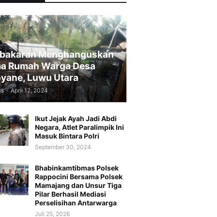
bakaran Menghanguskan
a Rumah Warga Desa
yane, Luwu Utara
Bs
-
April 12, 2024
Ikut Jejak Ayah Jadi Abdi
Negara, Atlet Paralimpik Ini
Masuk Bintara Polri
September 30, 2024
Bhabinkamtibmas Polsek
Rappocini Bersama Polsek
Mamajang dan Unsur Tiga
Pilar Berhasil Mediasi
Perselisihan Antarwarga
Juli 25, 2026