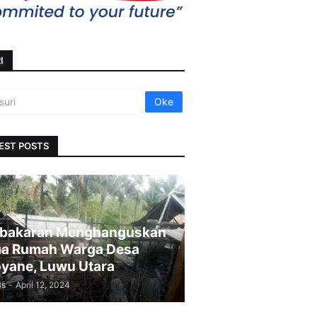
I
EST POSTS
bakaran Menghanguskan
a Rumah Warga Desa
yane, Luwu Utara
Bs
-
April 12, 2024