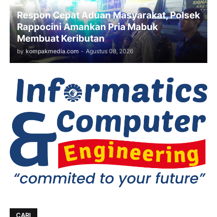
Respon Cepat Aduan Masyarakat, Polsek
Rappocini Amankan Pria Mabuk
Membuat Keributan
by
kompakmedia.com
-
Agustus 08, 2026
CARI