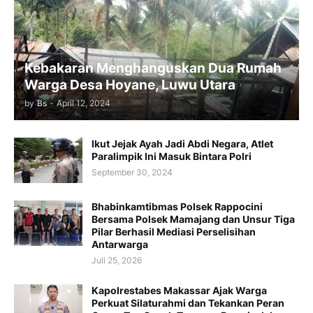
Kebakaran Menghanguskan Dua Rumah
Warga Desa Hoyane, Luwu Utara
by
Bs
-
April 12, 2024
Ikut Jejak Ayah Jadi Abdi Negara, Atlet
Paralimpik Ini Masuk Bintara Polri
September 30, 2024
Bhabinkamtibmas Polsek Rappocini
Bersama Polsek Mamajang dan Unsur Tiga
Pilar Berhasil Mediasi Perselisihan
Antarwarga
Juli 25, 2026
Kapolrestabes Makassar Ajak Warga
Perkuat Silaturahmi dan Tekankan Peran