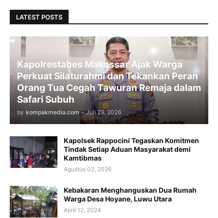
LATEST POSTS
Kapolrestabes Makassar Ajak Warga
Perkuat Silaturahmi dan Tekankan Peran
Orang Tua Cegah Tawuran Remaja dalam
Safari Subuh
by
kompakmedia.com
-
Juli 29, 2026
Kapolsek Rappocini Tegaskan Komitmen
Tindak Setiap Aduan Masyarakat demi
Kamtibmas
Agustus 02, 2026
Kebakaran Menghanguskan Dua Rumah
Warga Desa Hoyane, Luwu Utara
April 12, 2024