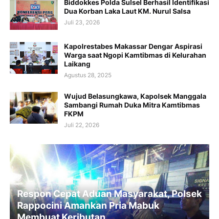
Biddokkes Polda Sulsel Berhasil Identifikasi
Dua Korban Laka Laut KM. Nurul Salsa
Juli 23, 2026
Kapolrestabes Makassar Dengar Aspirasi
Warga saat Ngopi Kamtibmas di Kelurahan
Laikang
Agustus 28, 2025
Wujud Belasungkawa, Kapolsek Manggala
Sambangi Rumah Duka Mitra Kamtibmas
FKPM
Juli 22, 2026
Respon Cepat Aduan Masyarakat, Polsek
Rappocini Amankan Pria Mabuk
Membuat Keributan