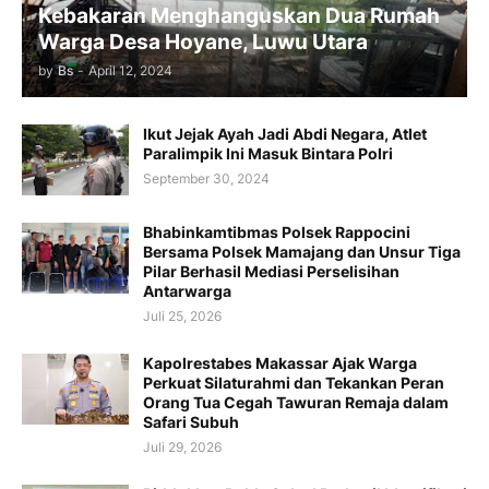
Kebakaran Menghanguskan Dua Rumah
Warga Desa Hoyane, Luwu Utara
by
Bs
-
April 12, 2024
Ikut Jejak Ayah Jadi Abdi Negara, Atlet
Paralimpik Ini Masuk Bintara Polri
September 30, 2024
Bhabinkamtibmas Polsek Rappocini
Bersama Polsek Mamajang dan Unsur Tiga
Pilar Berhasil Mediasi Perselisihan
Antarwarga
Juli 25, 2026
Kapolrestabes Makassar Ajak Warga
Perkuat Silaturahmi dan Tekankan Peran
Orang Tua Cegah Tawuran Remaja dalam
Safari Subuh
Juli 29, 2026