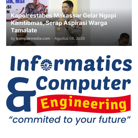
Kapolrestabes Makassar Gelar Ngopi
Kamtibmas, Serap Aspirasi Warga
Tamalate
by
kompakmedia.com
-
Agustus 06, 2026