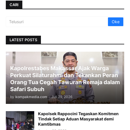
CARI
LATEST POSTS
Kapolrestabes Makassar Ajak Warga
Perkuat Silaturahmi dan Tekankan Peran
Orang Tua Cegah Tawuran Remaja dalam
Safari Subuh
by
kompakmedia.com
-
Juli 29, 2026
Kapolsek Rappocini Tegaskan Komitmen
Tindak Setiap Aduan Masyarakat demi
Kamtibmas